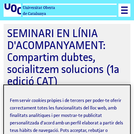
Universitat Oberta
de Catalunya
SEMINARI EN LÍNIA
D'ACOMPANYAMENT:
Compartim dubtes,
socialitzem solucions (1a
edició CAT)
Fem servir
cookies
pròpies i de tercers per poder-te oferir
08-06-2023 10:00
correctament totes les funcionalitats del lloc web, amb
finalitats analítiques i per mostrar-te publicitat
Online
personalitzada d'acord amb un perfil elaborat a partir dels
teus hàbits de navegació. Pots acceptar, rebutjar o
Organitzat per
eLearning Innovation