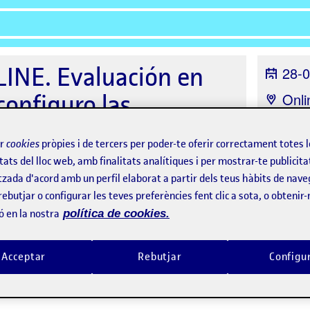
NE. Evaluación en
28-0
configuro las
Onli
Orga
a que todo encaje (1a
Innova
ir
cookies
pròpies i de tercers per poder-te oferir correctament totes 
tats del lloc web, amb finalitats analítiques i per mostrar-te publicita
tzada d'acord amb un perfil elaborat a partir dels teus hàbits de nave
rebutjar o configurar les teves preferències fent clic a sota, o obtenir
ó en la nostra
política de cookies.
Assistents
Acceptar
Rebutjar
Configu