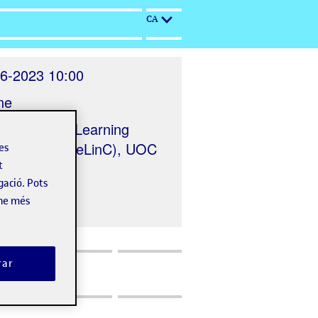
CA
6-2023 10:00
ne
nitzat per
eLearning
tion Center (eLinC), UOC
les
t
gació. Pots
-ne més
rar