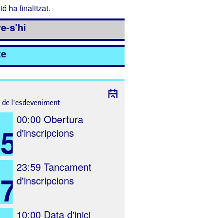
ió ha finalitzat.
e-s'hi
te
l de l'esdeveniment
00:00
Obertura
5
d'inscripcions
23:59
Tancament
27
d'inscripcions
10:00
Data d'inici