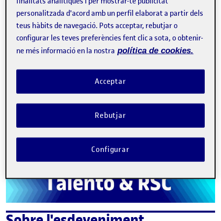
finalitats analítiques i per mostrar-te publicitat
personalitzada d'acord amb un perfil elaborat a partir dels
teus hàbits de navegació. Pots acceptar, rebutjar o
configurar les teves preferències fent clic a sota, o obtenir-
Tweet
ne més informació en la nostra
política de cookies.
La inscripció ha finalitzat.
Acceptar
Inscriure-s'hi
Rebutjar
Contacte
Configurar
Sobre l'esdeveniment