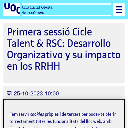
Universitat Oberta
de Catalunya
Primera sessió Cicle
Talent & RSC: Desarrollo
Organizativo y su impacto
en los RRHH
25-10-2023 10:00
Online
Organitzat per
UOC Alumni
Fem servir
cookies
pròpies i de tercers per poder-te oferir
correctament totes les funcionalitats del lloc web, amb