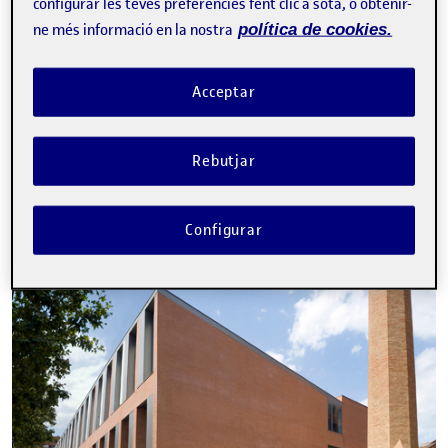
configurar les teves preferències fent clic a sota, o obtenir-
Tweet
ne més informació en la nostra
política de cookies.
La inscripció ha finalitzat.
Acceptar
Inscriure-s'hi
Contacte
Rebutjar
Configurar
Sobre l'esdeveniment