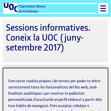
Universitat Oberta
de Catalunya
Sessions informatives.
Coneix la UOC (juny-
setembre 2017)
07-06-2017 19:00
Diverses seus i espais, UOC
Fem servir
cookies
pròpies i de tercers per poder-te oferir
correctament totes les funcionalitats del lloc web, amb
finalitats analítiques i per mostrar-te publicitat
personalitzada d'acord amb un perfil elaborat a partir dels
teus hàbits de navegació. Pots acceptar, rebutjar o