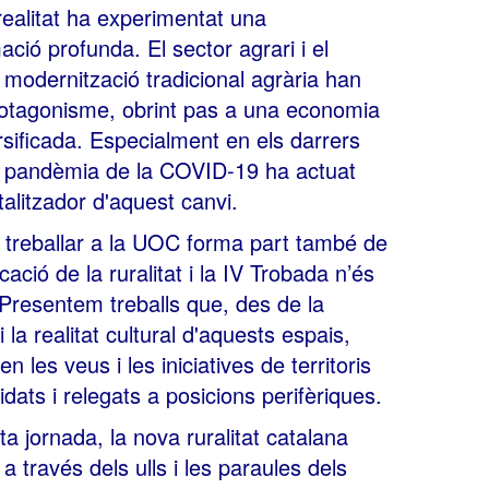
ealitat ha experimentat una
ació profunda. El sector agrari i el
modernització tradicional agrària han
rotagonisme, obrint pas a una economia
sificada. Especialment en els darrers
a pandèmia de la COVID-19 ha actuat
alitzador d'aquest canvi.
i treballar a la UOC forma part també de
icació de la ruralitat i la IV Trobada n’és
. Presentem treballs que, des de la
 i la realitat cultural d'aquests espais,
en les veus i les iniciatives de territoris
lidats i relegats a posicions perifèriques.
a jornada, la nova ruralitat catalana
a través dels ulls i les paraules dels