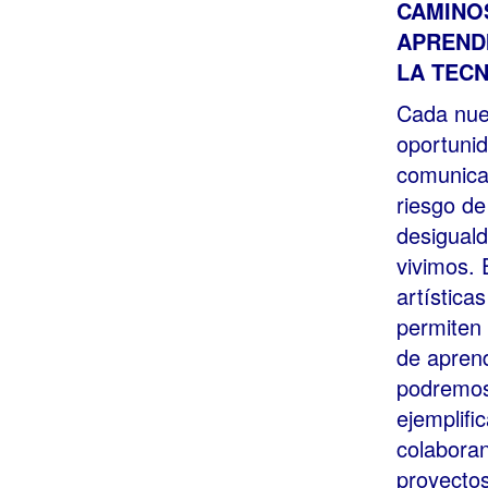
CAMINO
APRENDI
LA TEC
Cada nue
oportunid
comunicac
riesgo d
desiguald
vivimos. 
artística
permiten 
de aprend
podremos
ejemplif
colaboran
proyectos