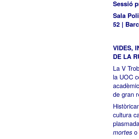
Sessió p
Sala Pol
52 | Bar
VIDES, 
DE LA R
La V Trob
la UOC ce
acadèmica
de gran r
Històricam
cultura c
plasmada
mortes