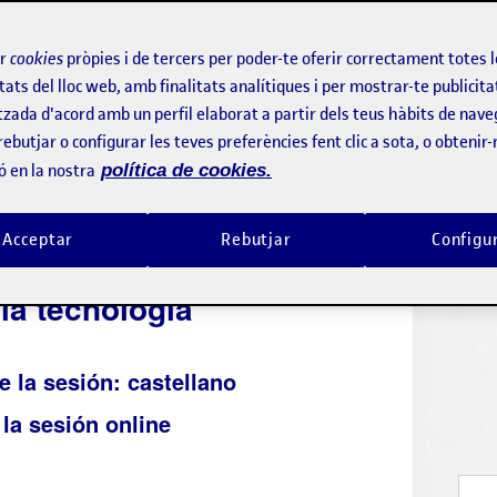
La inscripc
niment
Inscriur
ir
cookies
pròpies i de tercers per poder-te oferir correctament totes 
tats del lloc web, amb finalitats analítiques i per mostrar-te publicita
tzada d'acord amb un perfil elaborat a partir dels teus hàbits de nave
Contac
rebutjar o configurar les teves preferències fent clic a sota, o obtenir
ó en la nostra
política de cookies.
n 1. Caminos de
Lloc 
ntro, espacios de
Acceptar
Rebutjar
Configu
izaje: posibles usos del
 la tecnología
e la sesión: castellano
 la sesión online