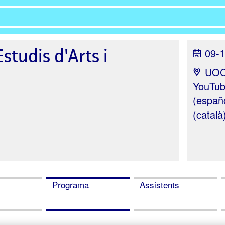
studis d'Arts i
09-1
UOC
YouTub
(españo
(català
Programa
Assistents