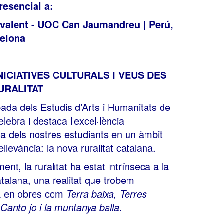
resencial a:
ivalent - UOC Can Jaumandreu | Perú,
celona
INICIATIVES CULTURALS I VEUS DES
URALITAT
ada dels Estudis d’Arts i Humanitats de
lebra i destaca l'excel·lència
 dels nostres estudiants en un àmbit
ellevància: la nova ruralitat catalana.
ent, la ruralitat ha estat intrínseca a la
atalana, una realitat que trobem
 en obres com
Terra baixa, Terres
o
Canto jo i la muntanya balla
.