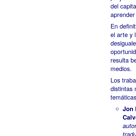
del capit
aprender
En defini
el arte y
desiguale
oportunid
resulta b
medios.
Los traba
distintas
temáticas
Jon 
Calv
auto
trad