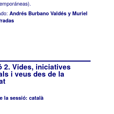
emporáneas).
ado:
Andrés Burbano Valdés
y
Muriel
radas
 2. Vides, iniciatives
als i veus des de la
at
e la sessió: català