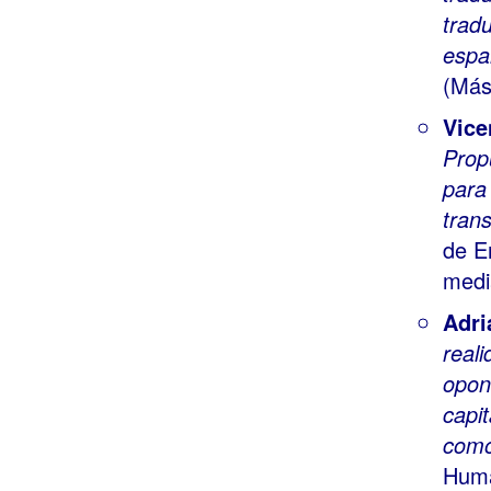
tradu
espa
(Más
Vice
Prop
para
tran
de E
medi
Adri
real
opon
capit
como
Huma