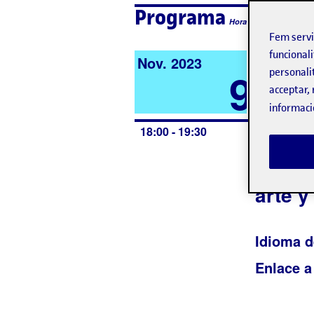
Programa
Hora local de l'esdeve
Fem serv
funcionali
Nov. 2023
9
personali
acceptar, 
informaci
Sesió
18:00 - 19:30
encue
aprend
arte y
Idioma d
Enlace a