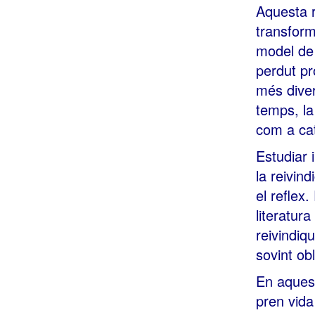
Aquesta r
transform
model de 
perdut p
més diver
temps, l
com a cat
Estudiar 
la reivind
el reflex
literatura
reivindiqu
sovint ob
En aquest
pren vida 