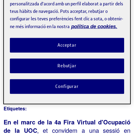
personalitzada d'acord amb un perfil elaborat a partir dels
teus hàbits de navegació. Pots acceptar, rebutjar o
configurar les teves preferències fent clic a sota, o obtenir-
ne més informació en la nostra
política de cookies.
La inscripció ha finalitzat.
Inscriure-s'hi
Acceptar
Contacte
Rebutjar
Sobre l'esdeveniment
Configurar
Categories:
Altres
Etiquetes:
En el marc de la 4a Fira Virtual d'Ocupació
de la UOC
, et convidem a una sessió en