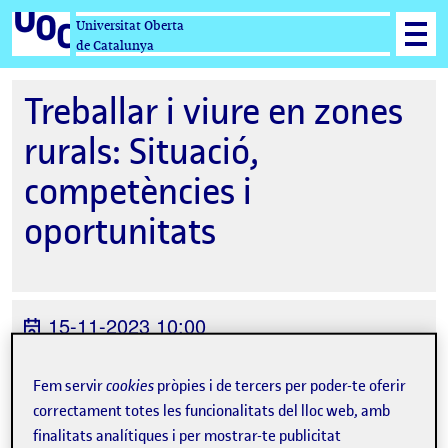
Universitat Oberta
de Catalunya
Treballar i viure en zones
rurals: Situació,
competències i
oportunitats
15-11-2023 10:00
Online
Fem servir
cookies
pròpies i de tercers per poder-te oferir
Organitzat per
Serveis de Carrera
correctament totes les funcionalitats del lloc web, amb
Professional
finalitats analítiques i per mostrar-te publicitat