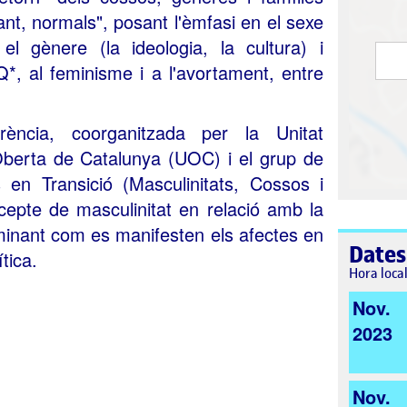
tant, normals", posant l'èmfasi en el sexe
 el gènere (la ideologia, la cultura) i
*, al feminisme i a l'avortament, entre
erència, coorganitzada per la Unitat
 Oberta de Catalunya (UOC) i el grup de
n Transició (Masculinitats, Cossos i
cepte de masculinitat en relació amb la
minant com es manifesten els afectes en
Dates
tica.
Hora loca
Nov.
2023
Nov.