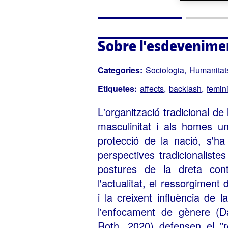
Sobre l'esdevenime
Categories:
Sociologia
Humanitats 
Etiquetes:
affects
backlash
femin
L'organització tradicional de
masculinitat i als homes u
protecció de la nació, s'ha
perspectives tradicionaliste
postures de la dreta con
l'actualitat, el ressorgimen
i la creixent influència de l
l'enfocament de gènere (D
Roth, 2020) defensen el "r