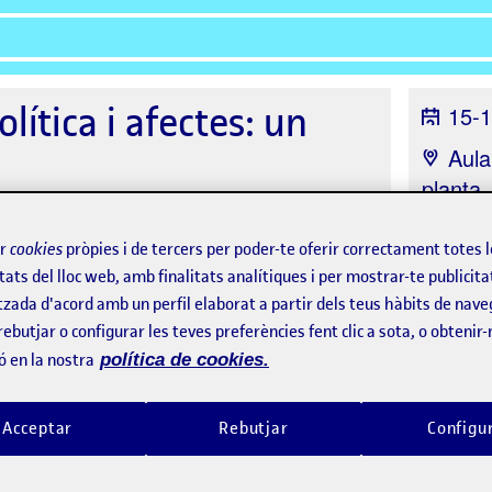
lítica i afectes: un
15-1
Aula
planta,
Barcel
ir
cookies
pròpies i de tercers per poder-te oferir correctament totes 
Orga
tats del lloc web, amb finalitats analítiques i per mostrar-te publicita
Genders
tzada d'acord amb un perfil elaborat a partir dels teus hàbits de nave
Masculi
rebutjar o configurar les teves preferències fent clic a sota, o obtenir
and th
ó en la nostra
política de cookies.
Acceptar
Rebutjar
Configu
Programa
Ponents