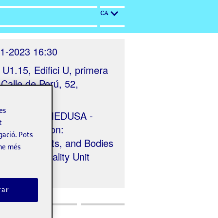
CA
1-2023 16:30
 U1.15, Edifici U, primera
 Calle de Perú, 52,
ona, España
les
nitzat per
MEDUSA -
t
 in Transition:
gació. Pots
nities, Affects, and Bodies
-ne més
e UOC's Equality Unit
rar