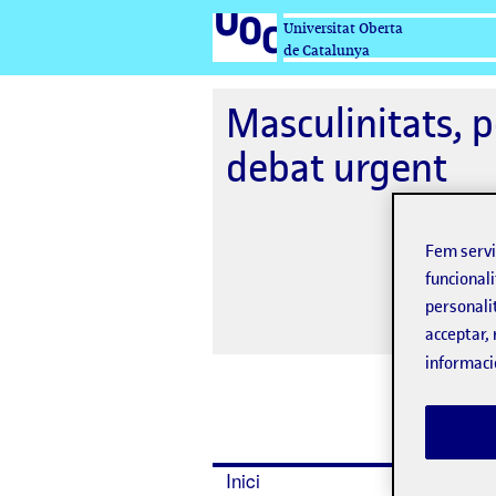
Universitat Oberta
de Catalunya
Masculinitats, po
debat urgent
Fem serv
funcionali
personali
acceptar, 
informaci
Inici
Dates