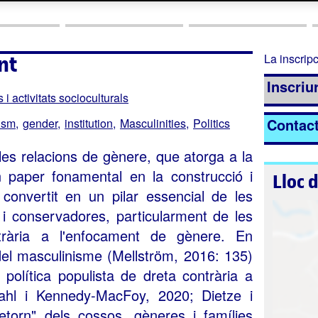
nt
La inscripc
Inscriur
i activitats socioculturals
Contac
ism
gender
institution
Masculinities
Politics
 les relacions de gènere, que atorga a la
n paper fonamental en la construcció i
Lloc 
 convertit en un pilar essencial de les
s i conservadores, particularment de les
trària a l'enfocament de gènere. En
t del masculinisme (Mellström, 2016: 135)
a política populista de dreta contrària a
ahl i Kennedy-MacFoy, 2020; Dietze i
etorn" dels cossos, gèneres i famílies