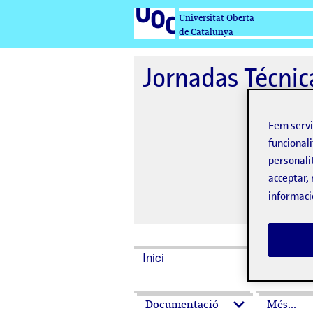
Universitat Oberta
de Catalunya
Jornadas Técni
Fem serv
funcionali
personali
acceptar, 
informaci
Inici
Dates
Documentació
Més...