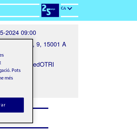
CA
5-2024 09:00
Maestranza, 9, 15001 A
a
les
t
nitzat per
RedOTRI
gació. Pots
-ne més
rar
Patrocinadors