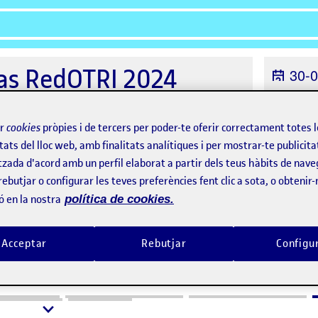
cas RedOTRI 2024
30-0
Rúa 
Coruñ
ir
cookies
pròpies i de tercers per poder-te oferir correctament totes 
tats del lloc web, amb finalitats analítiques i per mostrar-te publicita
Orga
tzada d'acord amb un perfil elaborat a partir dels teus hàbits de nave
rebutjar o configurar les teves preferències fent clic a sota, o obtenir
ó en la nostra
política de cookies.
Acceptar
Rebutjar
Configu
Programa
Assistents