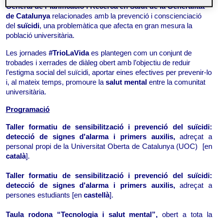
General de Planificació i Recerca en Salut de la Generalitat 
de Catalunya 
relacionades amb la prevenció i conscienciació 
del 
suïcidi
, una problemàtica que afecta en gran mesura la 
població universitària.
Les jornades 
#TrioLaVida
 es plantegen com un conjunt de 
trobades i xerrades de diàleg obert amb l’objectiu de reduir 
l’estigma social del suïcidi, aportar eines efectives per prevenir-lo 
i, al mateix temps, promoure la 
salut mental
 entre la comunitat 
universitària.
Programació
Taller formatiu de sensibilització i prevenció del suïcidi: 
detecció de signes d'alarma i primers auxilis, 
adreçat a
personal propi de la Universitat Oberta de Catalunya (UOC)
[en
català
].
Taller formatiu de sensibilització i prevenció del suïcidi: 
detecció de signes d'alarma i primers auxilis, 
adreçat a
persones estudiants
[en
 castellà
].
Taula rodona “Tecnologia i salut mental”, 
obert a tota la 