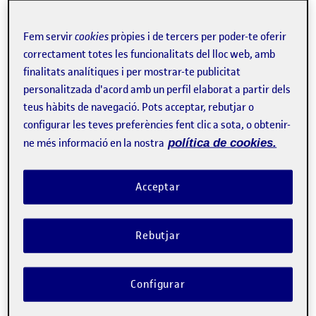
Fem servir
cookies
pròpies i de tercers per poder-te oferir
Tweet
correctament totes les funcionalitats del lloc web, amb
finalitats analítiques i per mostrar-te publicitat
La inscripció ha finalitzat.
personalitzada d'acord amb un perfil elaborat a partir dels
Inscriure-s'hi
teus hàbits de navegació. Pots acceptar, rebutjar o
configurar les teves preferències fent clic a sota, o obtenir-
Contacte
ne més informació en la nostra
política de cookies.
Acceptar
Sobre l'esdeveniment
Categories:
Sanitat i salut
Rebutjar
Etiquetes:
Els dies 13, 14 i 15 de febrer, la 
Universitat Oberta de 
Configurar
Catalunya (UOC)
 acollirà una sèrie d'activitats emmarcades en 
el
 Pla Director de Salut Mental i d'Addiccions de la Direcció 