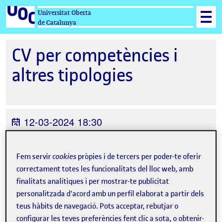
Universitat Oberta
de Catalunya
CV per competències i
altres tipologies
12-03-2024 18:30
online
Fem servir
cookies
pròpies i de tercers per poder-te oferir
Organitzat per
Serveis de Carrera
correctament totes les funcionalitats del lloc web, amb
Professional
finalitats analítiques i per mostrar-te publicitat
personalitzada d'acord amb un perfil elaborat a partir dels
teus hàbits de navegació. Pots acceptar, rebutjar o
configurar les teves preferències fent clic a sota, o obtenir-