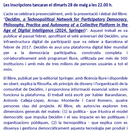
Les inscripcions tancaran el dimarts 28 de maig a les 22.00 h.
L’acte se celebrarà presencialment, amb la presentació i debat del llibre: 
“
Decidim, a Technopolitical Network for Participatory Democracy. 
Philosophy, Practice and Autonomy of a Collective Platform in the 
Age of Digital Intelligence
 (2024, Springer
)
”. Aquest treball es va 
publicar el passat febrer, aprofitant el setè aniversari del Decidim, una 
infraestructura digital de participació que va néixer a Barcelona el 
febrer de 2017. Decidim és avui una plataforma digital líder mundial 
per a la democràcia participativa, construïda completa i 
col·laborativament amb programari lliure, utilitzada per més de 500 
institucions i amb més de tres milions de persones usuàries a tot el 
món.
El llibre, publicat per la editorial Springer, amb llicència lliure i disponible 
en obert, explica la filosofia, els principis de disseny i l'organització de la 
comunitat de Decidim, i proporciona informació essencial sobre com 
funciona la plataforma. El treball está escrit per Xabier Barandiaran, 
Antonio Calleja-López, Arnau Monterde i Carol Romero, quatre 
persones clau del projecte. Al llibre, els autors/es exploren tres 
dimensions generals del mateix: (1) la política - que il·lustra el model 
democràtic que impulsa Decidim i el seu impacte en les polítiques i 
organitzacions públiques, (2) la tecnopolítica - que explica com es 
dissenya i gestiona democràticament aquesta tecnologia per produir i 