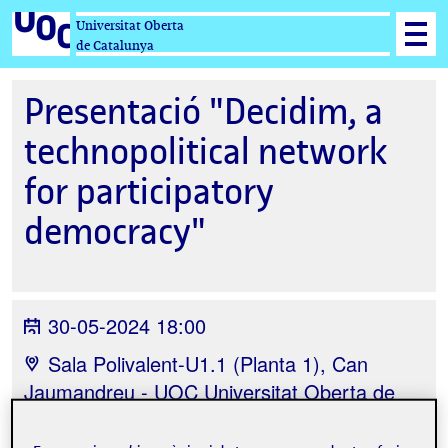
Universitat Oberta
de Catalunya
Presentació "Decidim, a
technopolitical network
for participatory
democracy"
30-05-2024 18:00
Sala Polivalent-U1.1 (Planta 1), Can
Jaumandreu - UOC Universitat Oberta de
Catalunya, Carrer del Perú, Barcelona,
España