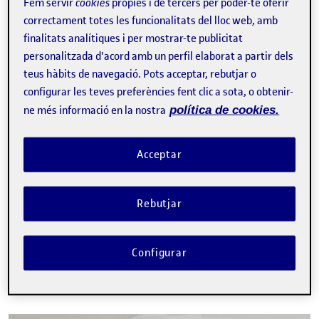
Fem servir
cookies
pròpies i de tercers per poder-te oferir
correctament totes les funcionalitats del lloc web, amb
Organitzat per
Tecnopolítica (Grupo
finalitats analítiques i per mostrar-te publicitat
Communication Networks & Social Change
personalitzada d'acord amb un perfil elaborat a partir dels
del IN3)
teus hàbits de navegació. Pots acceptar, rebutjar o
configurar les teves preferències fent clic a sota, o obtenir-
ne més informació en la nostra
política de cookies.
Acceptar
Tweet
Rebutjar
La inscripció ha finalitzat.
Inscriure-s'hi
Configurar
Contacte