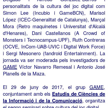
personalitats de la cultura del joc digital com
Simon Lee (Incubio i GameBCN), Marisol
López (ICEC-Generalitat de Catalunya), Marçal
Mora (Retro maquinetes i Universitat d'Alcalá
d'Henares), Dani Castellanos (A Crowd of
Monsters i Tecnocampus-UPF), Ruth Contreras
(OCVE, InCom-UAB-UVIC i Digital Work Force)
i Sergi Mesonero (fandroid Entertainment). La
jornada va ser moderada pels investigadors de
GAME
Víctor Navarro Remesal i Antonio José
Planells de la Maza.
El 29 de juny de 2017, el grup
GAME
,
conjuntament amb els
Estudis de Ciències de
la Informació i de la Comunicació
, organitza
el segon seminari sobre cultura del joc digital.