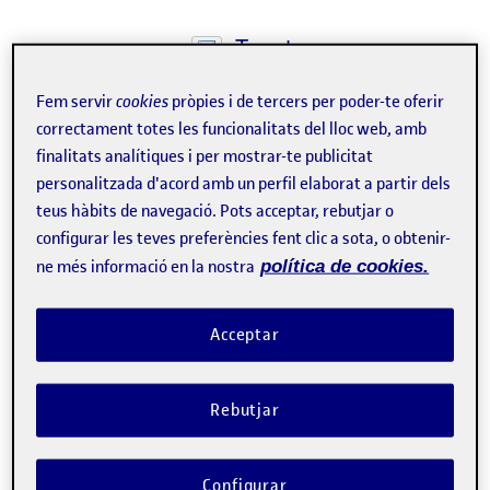
Tweet
La inscripció ha finalitzat.
Fem servir
cookies
pròpies i de tercers per poder-te oferir
correctament totes les funcionalitats del lloc web, amb
Inscriure-s'hi
finalitats analítiques i per mostrar-te publicitat
personalitzada d'acord amb un perfil elaborat a partir dels
Contacte
teus hàbits de navegació. Pots acceptar, rebutjar o
configurar les teves preferències fent clic a sota, o obtenir-
ne més informació en la nostra
política de cookies.
Acceptar
Rebutjar
Configurar