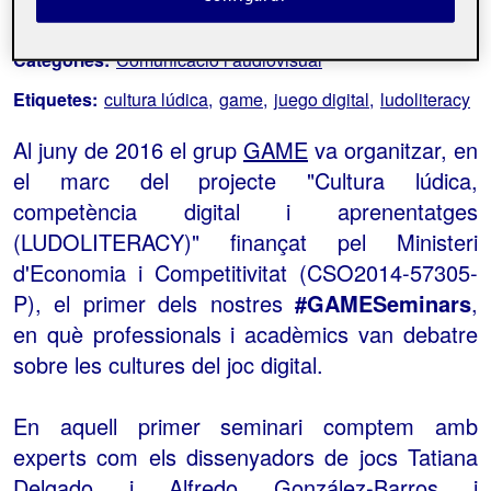
Sobre l'esdeveniment
Categories:
Comunicació i audiovisual
Etiquetes:
cultura lúdica
game
juego digital
ludoliteracy
Al juny de 2016 el grup
GAME
va organitzar, en
el marc del projecte "Cultura lúdica,
competència digital i aprenentatges
(LUDOLITERACY)" finançat pel Ministeri
d'Economia i Competitivitat (CSO2014-57305-
P), el primer dels nostres
#GAMESeminars
,
en què professionals i acadèmics van debatre
sobre les cultures del joc digital.
En aquell primer seminari comptem amb
experts com els dissenyadors de jocs Tatiana
Delgado i Alfredo González-Barros i