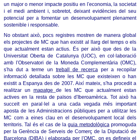
un major o menor impacte positiu en l'economia, la societat 
i el medi ambient i, sobretot, deixant evidències del seu 
potencial per a fomentar un desenvolupament plenament 
sostenible i responsable.
No obstant això, pocs registres mostren de manera global 
els projectes de MC que han existit al llarg del temps o els 
que actualment estan actius. És per això que des de la 
Universitat Oberta de Catalunya (UOC), en col·laboració 
amb l'Observatori de la Moneda Complementària (OMC), 
s'ha dut a terme un 
treball de recerca
 per a recopilar 
informació detallada sobre les MC que existeixen o han 
existit a Espanya des de 2007. Així mateix, s'ha procedit a 
realitzar un 
mapatge 
de les MC que actualment estan 
actives en la resta de països d'Iberoamèrica. Tot això ha 
succeït en paral·lel a una cada vegada més important 
aposta de les Administracions públiques per a utilitzar les 
MC com a eines clau en el desenvolupament local dels 
territoris. Tal és el cas de la 
guia metodològica
 promoguda 
per la Gerència de Serveis de Comerç de la Diputació de 
Barcelona (DIBA) i elaborada per l'OMC, on es defineix el 