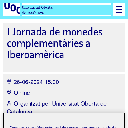
Universitat Oberta
de Catalunya
I Jornada de monedes
complementàries a
Iberoamèrica
26-06-2024 15:00
Online
Organitzat per
Universitat Oberta de
Catalunya
Fem servir
cookies
pròpies i de tercers per poder-te oferir