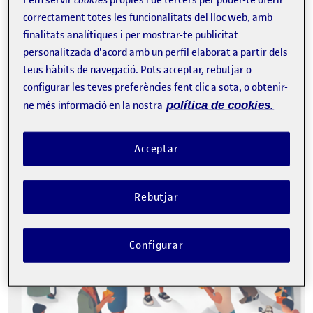
correctament totes les funcionalitats del lloc web, amb
finalitats analítiques i per mostrar-te publicitat
personalitzada d'acord amb un perfil elaborat a partir dels
Tweet
teus hàbits de navegació. Pots acceptar, rebutjar o
configurar les teves preferències fent clic a sota, o obtenir-
La inscripció ha finalitzat.
ne més informació en la nostra
política de cookies.
Inscriure-s'hi
Acceptar
Contacte
Rebutjar
Configurar