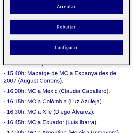
Acceptar
Programa
Hora local de l'esdeveniment
Rebutjar
- 15'00h: Inauguració (August Corrons, Lluís 
Muns i Joel Pintor).
Configurar
- 15’20h: Guia Metodològica de MC des de 
l'Administració pública (Lluís Muns).
- 15’40h: Mapatge de MC a Espanya des de 
2007 (August Corrons).
- 16’00h: MC a Mèxic (Claudia Caballero).
- 16’15h: MC a Colòmbia (Luz Azuleja).
- 16’30h: MC a Xile (Diego Álvarez).
- 16’45h: MC a Ecuador (Luis Ibarra).
- 17’00h: MC a Argentina (Heloisa Primavera).