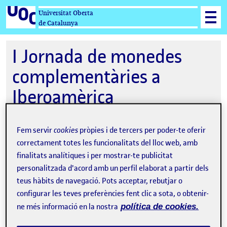
Universitat Oberta
de Catalunya
I Jornada de monedes
complementàries a
Iberoamèrica
Fem servir
cookies
pròpies i de tercers per poder-te oferir
26-06-2024 15:00
correctament totes les funcionalitats del lloc web, amb
finalitats analítiques i per mostrar-te publicitat
Online
personalitzada d'acord amb un perfil elaborat a partir dels
teus hàbits de navegació. Pots acceptar, rebutjar o
Organitzat per
Universitat Oberta de
configurar les teves preferències fent clic a sota, o obtenir-
Catalunya
ne més informació en la nostra
política de cookies.