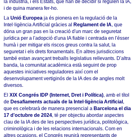
la indústria, i els Estats, que han de decidir si regulen la IA,
i de quina manera fer-ho.
La
Unió Europea
ja és pionera en la regulació de la
Intel·ligència Artificial gràcies al
Reglament de IA
, que
dóna un gran pas en la creació d'un marc de seguretat
jurídica per a l'adopció d'una IA fiable i centrada en l'ésser
humà i per mitigar els riscos greus contra la salut, la
seguretat i els drets fonamentals. En altres jurisdiccions
també estan avançant treballs legislatius rellevants. D'altra
banda, la comunitat acadèmica està seguint de prop
aquestes iniciatives reguladores així com el
desenvolupament vertiginós de la IA des de angles molt
diversos.
El
XIX Congrés IDP (Internet, Dret i Política)
, amb el títol
de
Desafiaments actuals de la Intel·ligència Artificial
,
que es celebrarà de manera presencial a
Barcelona el dia
17 d'octubre de 2024
, té per objectiu abordar aspectes
clau de la IA des de les perspectives jurídica, politològica,
criminològica i de les relacions internacionals. Com en
altres ocasions, el Congrés reunirà representants de