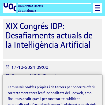
Universitat Oberta
de Catalunya
XIX Congrés IDP:
Desafiaments actuals de
la Intel·ligència Artificial
17-10-2024 09:00
Campus UOC, Barcelona
Organitzat per
Estudis de Dret i Ciència
Fem servir
cookies
pròpies i de tercers per poder-te oferir
Política, UOC
correctament totes les funcionalitats del lloc web, amb
finalitats analítiques i per mostrar-te publicitat
personalitzada d'acord amb un perfil elaborat a partir dels