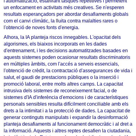
l'automatització, estalviant tasques repetitives i permetent
un enfocament en activitats més creatives. Se n'esperen
resultats esperançadors per abordar desafiaments globals
com el canvi climàtic, la lluita contra malalties rares o
l'obtenció de noves fonts d'energia.
Alhora, la IA planteja riscos innegables. L'opacitat dels
algorismes, els biaixos incorporats en les dades
d'entrenament, i les decisions automatitzades basades en
aquests sistemes poden ocasionar resultats discriminatoris
en múltiples àmbits, com l'accés a serveis essencials,
l'obtenció de crèdit, la contractació d'assegurances de vida i
salut, el gaudi de prestacions públiques o la inserció i
promoció laboral, entre molts altres camps. La capacitat
intrusiva dels sistemes de reconeixement facial, o de
sistemes d'IA d'inferència d'emocions i de característiques
personals sensibles resulta difícilment conciliable amb els
drets a la intimitat i a la protecció de dades. La capacitat de
generar continguts manipulats i expandir la desinformació
planteja desafiaments al funcionament democràtic i al dret a
la informació. Aquests i altres reptes desafien la ciutadania,