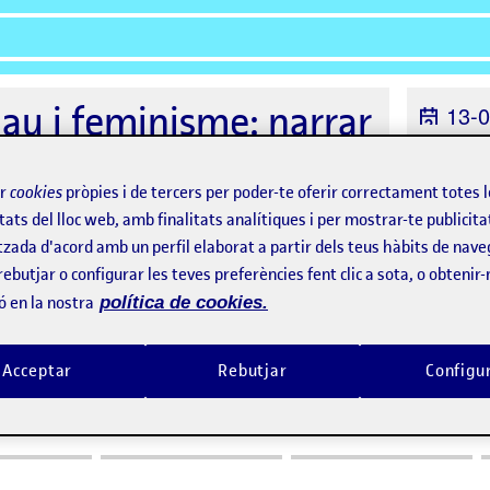
au i feminisme: narrar
13-0
s d'un altre lloc
C/ d
ir
cookies
pròpies i de tercers per poder-te oferir correctament totes 
Orga
tats del lloc web, amb finalitats analítiques i per mostrar-te publicita
Cièncie
tzada d'acord amb un perfil elaborat a partir dels teus hàbits de nave
Comun
rebutjar o configurar les teves preferències fent clic a sota, o obtenir
ó en la nostra
política de cookies.
Acceptar
Rebutjar
Configu