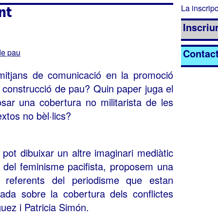
nt
La inscripc
Inscriur
Contac
de pau
mitjans de comunicació en la promoció
la construcció de pau? Quin paper juga el
sar una cobertura no militarista de les
xtos no bèl·lics?
 pot dibuixar un altre imaginari mediàtic
s del feminisme pacifista, proposem una
 referents del periodisme que estan
ada sobre la cobertura dels conflictes
ez i Patricia Simón.