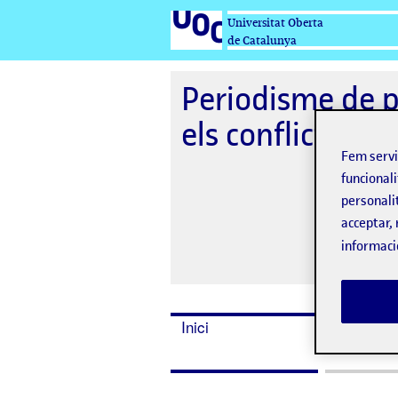
Universitat Oberta
de Catalunya
Periodisme de p
els conflictes de
Fem serv
funcionali
personali
acceptar, 
informaci
Inici
Ponents