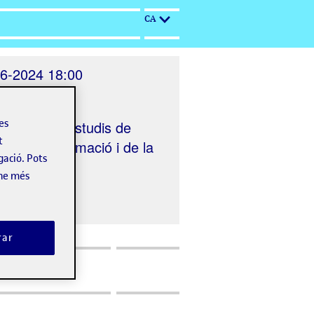
CA
6-2024 18:00
el Perú, 52
les
nitzat per
Estudis de
t
s de la Informació i de la
gació. Pots
icació UOC
-ne més
rar