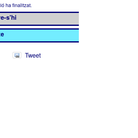
ió ha finalitzat.
e-s'hi
te
Tweet