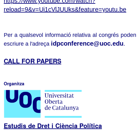
https://www.youtube.com/watch?
reload=9&v=Ui1cVlJUUks&feature=youtu.be
Per a qualsevol informació relativa al congrés poden
idpconference@uoc.edu
.
escriure a l'adreça
CALL FOR PAPERS
Organitza
Estudis de Dret i Ciència Política