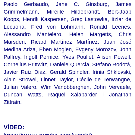
Paolo Gerbaudo, Jane C. Ginsburg, James
Grimmelmann, Mireille Hildebrandt, Bert-Jaap
Koops, Henrik Kaspersen, Greg Lastowka, Itziar de
Lecuona, Fred von Lohmann, Ronald Leenes,
Alessandro Mantelero, Helen Margetts, Chris
Marsden, Ricard Martínez Martínez, Juan José
Medina Ariza, Eben Moglen, Evgeny Morozov, John
Palfrey, Ingolf Pernice, Yves Poullet, Alison Powell,
Cornelius Prittwitz, Daniele Quercia, Stefano Rodotà,
Javier Ruiz Diaz, Gerald Spindler, Irinia Shklovski,
Alain Strowel, Linnet Taylor, Cécile de Terwangne,
Julián Valero, Wim Vanobberghen, John Vervaele,
Duncan Watts, Raquel Xalabarder i Jonathan
Zittrain.
VÍDEO: