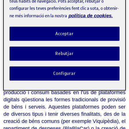
teus hàbits de navegació. Pots acceptar, rebutjar o
configurar les teves preferències fent clic a sota, o obtenir-
ne més informació en la nostra
política de cookies.
Acceptar
Sobre l'esdeveniment
Rebutjar
Categories:
Dret i justícia
Etiquetes:
Collaborative Economy
Sharing economy
Configurar
El sorgiment de pràctiques col·laboratives de
producció i consum basades en l’ús de plataformes
digitals qüestiona les formes tradicionals de provisió
de béns i serveis. Aquestes plataformes poden ser
de diversos tipus i tenir diverses finalitats, des de la
creació de béns comuns (per exemple Viquipèdia), el
repartiment de despeses (BlaBlaCar) o la creació de