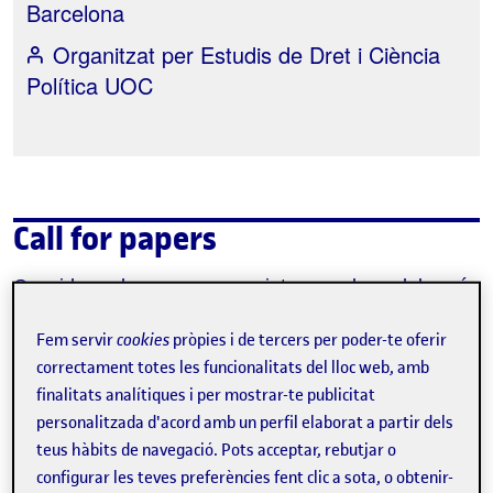
Barcelona
Organitzat per
Estudis de Dret i Ciència
Política UOC
Call for papers
Convidem les persones interessades del món
XIV
acadèmic i professional a participar en el
Fem servir
cookies
pròpies i de tercers per poder-te oferir
Congrés IDP: “Collaborative economy:
correctament totes les funcionalitats del lloc web, amb
challenges and opportunities”
tot enviat
finalitats analítiques i per mostrar-te publicitat
comunicacions. Animem especialment a presentar
personalitzada d'acord amb un perfil elaborat a partir dels
comunicacions relacionades amb el tema central del
teus hàbits de navegació. Pots acceptar, rebutjar o
Congrés IDP 2018, i suggerim els següents eixos
configurar les teves preferències fent clic a sota, o obtenir-
temàtics: