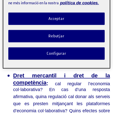
ne més informació en la nostra
política de cookies.
Dret laboral
:
concepte i característiques del
treballador i de l’empresari de l’economia
Acceptar
col·laborativa; temps de treball; acció col·lectiva
i sindical; prevenció de riscos laborals i salut
Rebutjar
laboral; cotització, prestacions i altres matèries
de seguretat social; intermediació laboral,
descentralització productiva i cessió de
Configurar
treballadors; propostes de regulació laboral del
fenomen.
Dret mercantil i dret de la
competència
:
cal regular l’economia
col·laborativa? En cas d’una resposta
afirmativa, quina regulació cal donar als serveis
que es presten mitjançant les plataformes
d’economia col·laborativa? Quins efectes sobre