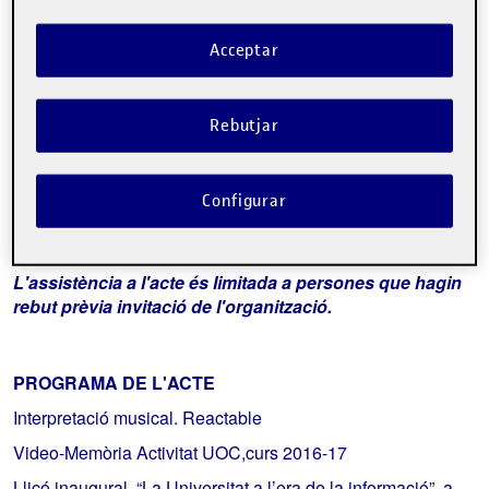
La inscripció ha finalitzat.
Inscriure-s'hi
Acceptar
Contacte
Rebutjar
Sobre l'esdeveniment
Configurar
L'assistència a l'acte és limitada a persones que hagin
rebut prèvia invitació de l'organització.
PROGRAMA DE L'ACTE
Interpretació musical. Reactable
Video-Memòria Activitat UOC,curs 2016-17
Lliçó inaugural “La Universitat a l’era de la informació” a