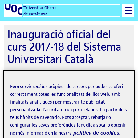
Universitat Oberta
de Catalunya
Inauguració oficial del
curs 2017-18 del Sistema
Universitari Català
Fem servir
cookies
pròpies i de tercers per poder-te oferir
08-09-2017 12:00
correctament totes les funcionalitats del lloc web, amb
Sala Teatre, CCCB
finalitats analítiques i per mostrar-te publicitat
personalitzada d'acord amb un perfil elaborat a partir dels
teus hàbits de navegació. Pots acceptar, rebutjar o
configurar les teves preferències fent clic a sota, o obtenir-
ne més informació en la nostra
política de cookies.