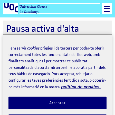
Universitat Oberta
de Catalunya
Pausa activa d'alta
intensitat
Fem servir
cookies
pròpies i de tercers per poder-te oferir
correctament totes les funcionalitats del lloc web, amb
finalitats analítiques i per mostrar-te publicitat
14-11-2024 16:00
personalitzada d'acord amb un perfil elaborat a partir dels
Sessió en línia
teus hàbits de navegació. Pots acceptar, rebutjar o
configurar les teves preferències fent clic a sota, o obtenir-
ne més informació en la nostra
política de cookies.
Acceptar
La inscripció ha finalitzat.