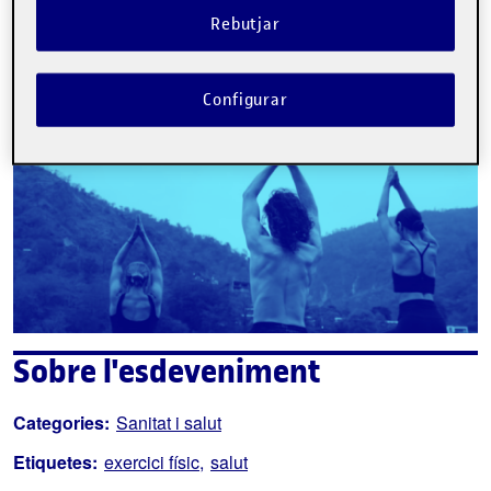
Inscriure-s'hi
Rebutjar
Contacte
Configurar
Sobre l'esdeveniment
Categories:
Sanitat i salut
Etiquetes:
exercici físic
salut