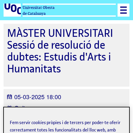
Universitat Oberta
de Catalunya
MÀSTER UNIVERSITARI
Sessió de resolució de
dubtes: Estudis d'Arts i
Humanitats
05-03-2025 18:00
Online
Organitzat per
Estudis d'Arts i Humanitats
Fem servir
cookies
pròpies i de tercers per poder-te oferir
correctament totes les funcionalitats del lloc web, amb