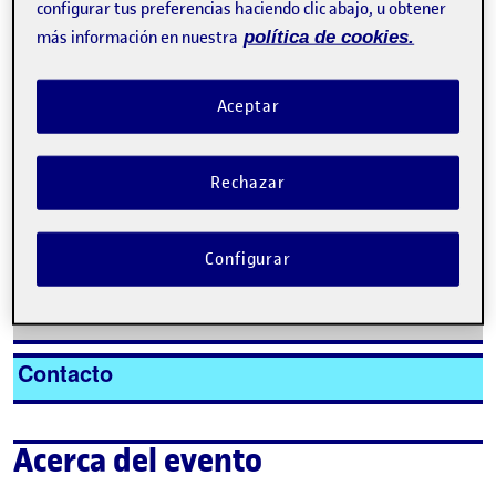
configurar tus preferencias haciendo clic abajo, u obtener
Organizado por
Estudios Derecho y
más información en nuestra
política de cookies.
Ciencia Política UOC
Aceptar
Rechazar
Tweet
Configurar
La inscripción ha finalizado.
Inscribirse
Contacto
Acerca del evento