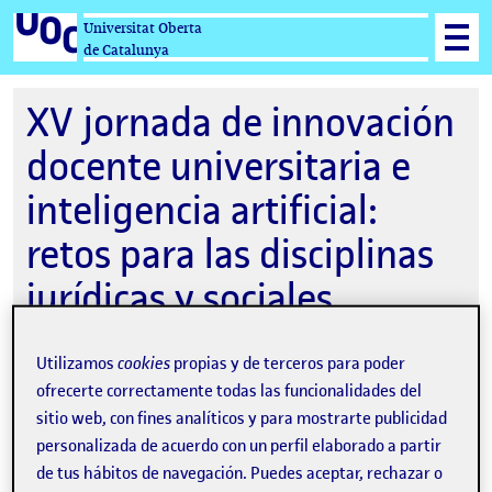
Universitat Oberta
de Catalunya
XV jornada de innovación
docente universitaria e
inteligencia artificial:
retos para las disciplinas
jurídicas y sociales
Utilizamos
cookies
propias y de terceros para poder
ofrecerte correctamente todas las funcionalidades del
26-06-2025 09:00
sitio web, con fines analíticos y para mostrarte publicidad
Sala Polivalent, Campus UOC - Edifici C -
personalizada de acuerdo con un perfil elaborado a partir
Hub de Recerca
de tus hábitos de navegación. Puedes aceptar, rechazar o