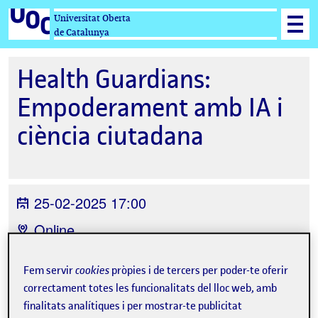
Universitat Oberta
de Catalunya
Health Guardians:
Empoderament amb IA i
ciència ciutadana
25-02-2025 17:00
Online
Organitzat per
Estudis d'informàtica,
Fem servir
cookies
pròpies i de tercers per poder-te oferir
Multimèdia i Telecomunicació (UOC)
correctament totes les funcionalitats del lloc web, amb
finalitats analítiques i per mostrar-te publicitat