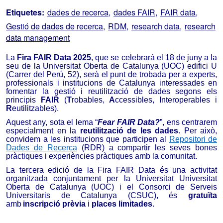
Etiquetes:
dades de recerca
dades FAIR
FAIR data
Gestió de dades de recerca
RDM
research data
research
data management
La
Fira FAIR Data 2025
, que se celebrarà el 18 de juny a la
seu de la Universitat Oberta de Catalunya (UOC) edifici U
(Carrer del Perú, 52), serà el punt de trobada per a experts,
professionals i institucions de Catalunya interessades en
fomentar la gestió i reutilització de dades segons els
principis
FAIR
(
T
robables,
A
ccessibles,
I
nteroperables i
R
eutilitzables).
Aquest any, sota el lema “
Fear FAIR Data?
”, ens centrarem
especialment en la
reutilització de les dades
. Per això,
convidem a les institucions que participen al
Repositori de
Dades de Recerca
(RDR) a compartir les seves bones
pràctiques i experiències pràctiques amb la comunitat.
La tercera edició de la Fira FAIR Data és una activitat
organitzada conjuntament per la Universitat Universitat
Oberta de Catalunya (UOC) i el Consorci de Serveis
Universitaris de Catalunya (CSUC), és
gratuïta
amb
inscripció prèvia
i
places limitades
.