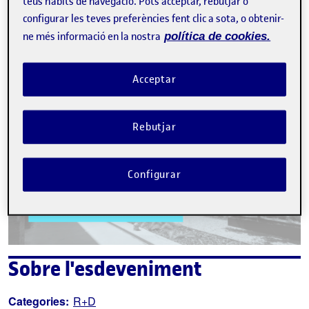
teus hàbits de navegació. Pots acceptar, rebutjar o
La inscripció ha finalitzat.
configurar les teves preferències fent clic a sota, o obtenir-
Inscriure-s'hi
ne més informació en la nostra
política de cookies.
Contacte
Acceptar
Rebutjar
Configurar
Sobre l'esdeveniment
Categories:
R+D