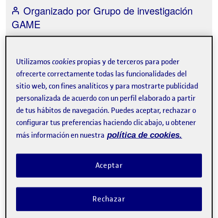
Organizado por
Grupo de investigación
GAME
Utilizamos
cookies
propias y de terceros para poder
ofrecerte correctamente todas las funcionalidades del
sitio web, con fines analíticos y para mostrarte publicidad
Tweet
personalizada de acuerdo con un perfil elaborado a partir
de tus hábitos de navegación. Puedes aceptar, rechazar o
La inscripción ha finalizado.
configurar tus preferencias haciendo clic abajo, u obtener
más información en nuestra
política de cookies.
Inscribirse
Contacto
Aceptar
Acerca del evento
Rechazar