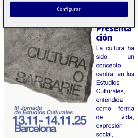
Categorías:
Otros
Configurar
Etiquetas:
Presenta
ción
La cultura ha
sido un
concepto
central en los
Estudios
Culturales,
entendida
como forma
de vida,
expresión
social,