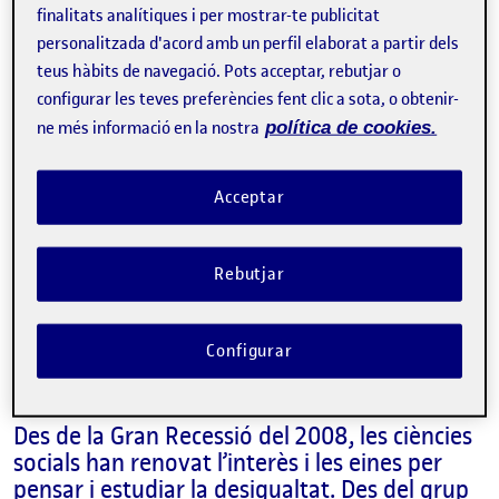
finalitats analítiques i per mostrar-te publicitat
personalitzada d'acord amb un perfil elaborat a partir dels
Tweet
teus hàbits de navegació. Pots acceptar, rebutjar o
configurar les teves preferències fent clic a sota, o obtenir-
La inscripció ha finalitzat.
ne més informació en la nostra
política de cookies.
Inscriure-s'hi
Acceptar
Contacte
Rebutjar
Sobre l'esdeveniment
Configurar
Categories:
Sociologia
Etiquetes:
Des de la Gran Recessió del 2008, les ciències
socials han renovat l’interès i les eines per
pensar i estudiar la desigualtat. Des del grup