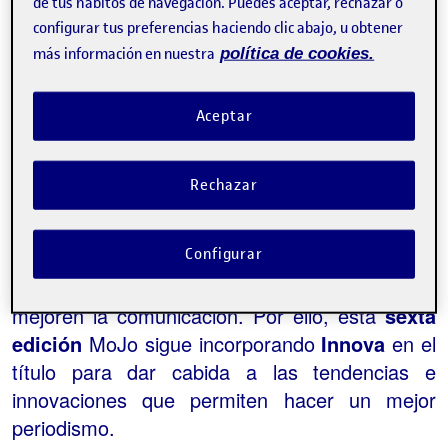
de tus hábitos de navegación. Puedes aceptar, rechazar o
Categorías:
Periodismo
configurar tus preferencias haciendo clic abajo, u obtener
Etiquetas:
MoJo
periodismo móvil
más información en nuestra
política de cookies.
Los dispositivos móviles son una herramienta
indispensable en las redacciones y medios de
Aceptar
comunicación, aunque en los últimos meses es
la inteligencia artificial la novedad que acapara
Rechazar
más titulares. Conscientes de que el
periodismo móvil ya ha superado su integración
Configurar
en el ejercicio de la profesión, se abre una
nueva etapa de explorar nuevas narrativas que
mejoren la comunicación. Por ello, esta
sexta
edición
MoJo sigue incorporando
Innova
en el
título para dar cabida a las tendencias e
innovaciones que permiten hacer un mejor
periodismo.