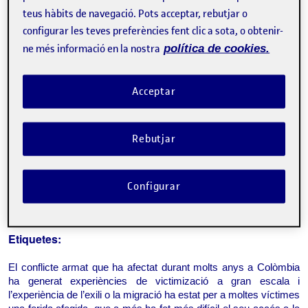
teus hàbits de navegació. Pots acceptar, rebutjar o
configurar les teves preferències fent clic a sota, o obtenir-
Tweet
ne més informació en la nostra
política de cookies.
La inscripció ha finalitzat.
Inscriure-s'hi
Acceptar
Contacte
Rebutjar
Sobre l'esdeveniment
Configurar
Categories:
Investigació i criminologia
Etiquetes:
El conflicte armat que ha afectat durant molts anys a Colòmbia 
ha generat experiències de victimizació a gran escala i 
l’experiència de l’exili o la migració ha estat per a moltes víctimes 