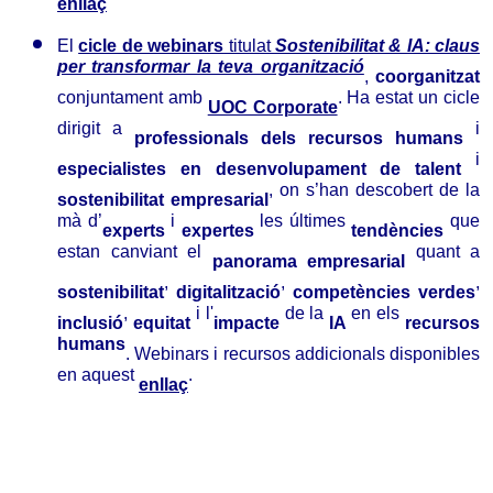
.
enllaç
El
cicle de webinars
titulat
Sostenibilitat & IA: claus
per transformar la teva organització
,
coorganitzat
conjuntament amb
. Ha estat un cicle
UOC Corporate
dirigit a
i
professionals dels recursos humans
i
especialistes en desenvolupament de talent
, on s’han descobert de la
sostenibilitat empresarial
mà d’
i
les últimes
que
experts
expertes
tendències
estan canviant el
quant a
panorama empresarial
,
,
,
sostenibilitat
digitalització
competències verdes
,
i l'
de la
en els
inclusió
equitat
impacte
IA
recursos
humans
. Webinars i recursos addicionals disponibles
en aquest
.
enllaç