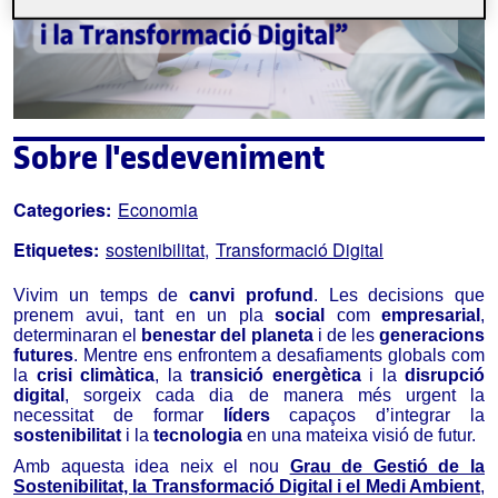
Sobre l'esdeveniment
Categories:
Economia
Etiquetes:
sostenibilitat
Transformació Digital
Vivim un temps de
canvi profund
. Les decisions que
prenem avui, tant en un pla
social
com
empresarial
,
determinaran el
benestar del planeta
i de les
generacions
futures
. Mentre ens enfrontem a desafiaments globals com
la
crisi climàtica
, la
transició energètica
i la
disrupció
digital
, sorgeix cada dia de manera més urgent la
necessitat de formar
líders
capaços d’integrar la
sostenibilitat
i la
tecnologia
en una mateixa visió de futur.
Amb aquesta idea neix el nou
Grau de Gestió de la
Sostenibilitat, la Transformació Digital i el Medi Ambient
,