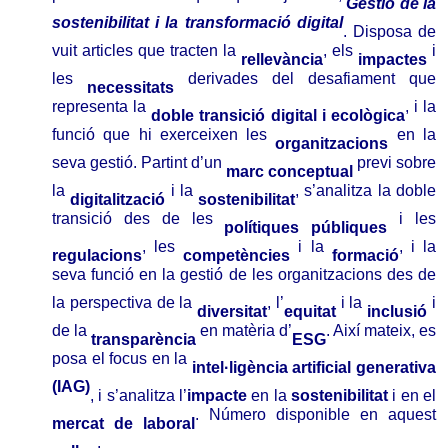
porta el mateix títol que aquesta jornada,
Gestió de la
sostenibilitat i la transformació digital
. Disposa de
vuit articles que tracten la
, els
i
rellevància
impactes
les
derivades del desafiament que
necessitats
representa la
, i la
doble transició digital i ecològica
funció que hi exerceixen les
en la
organitzacions
seva gestió. Partint d’un
previ sobre
marc conceptual
la
i la
, s’analitza la doble
digitalització
sostenibilitat
transició des de les
i les
polítiques públiques
, les
i la
, i la
regulacions
competències
formació
seva funció en la gestió de les organitzacions des de
la perspectiva de la
, l’
i la
i
diversitat
equitat
inclusió
de la
en matèria d’
. Així mateix, es
transparència
ESG
posa el focus en la
intel·ligència artificial generativa
(IAG)
, i s’analitza l’
impacte
en la
sostenibilitat
i en el
. Número disponible en aquest
mercat de laboral