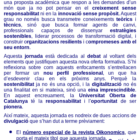
una proposta acadèmica que respon a les demandes d’un
món que ja no pot pensar en el
creixement sense
responsabilitat
ni en la
innovació sense propòsit.
Aquest
grau no només busca transmetre coneixements
teòrics
i
tècnics
, sinó que busca formar agents de canvi,
professionals capaços de dissenyar
estratègies
sostenibles
, liderar processos de transformació digital, i
construir o
rganitzacions resilients
i c
ompromeses amb el
seu entorn
.
Aquesta
jornada
està dedicada al
debat
al voltant dels
elements que justifiquen aquesta nova oferta formativa. S’hi
reflexiona sobre com aquests enfocaments s’entrellacen
per formar un
nou perfil professional
, un que ha
d’esdevenir clau en els pròxims anys. Perquè la
sostenibilitat
ja no és una opció, i la
digitalització
no és
una finalitat en si mateixa, sinó una
eina imprescindible
.
En aquest encreuament, la
Universitat Oberta de
Catalunya
té la
responsabilitat
i l’
oportunitat
de ser
pionera
.
Així mateix, aquesta jornada es nodreix de dues accions de
divulgació
que s’han dut a terme prèviament:
El
número especial de la revista Oikonomics
, que