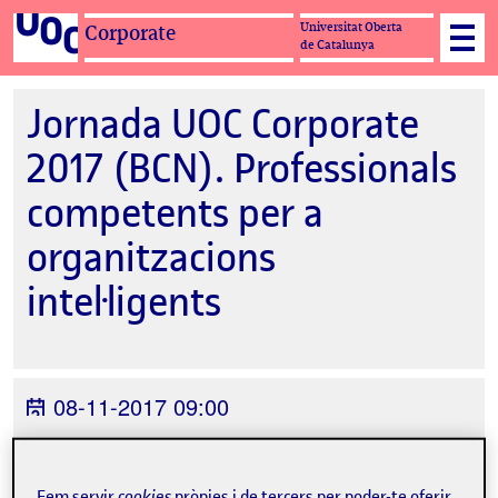
Universitat Oberta
Corporate
de Catalunya
Jornada UOC Corporate
2017 (BCN). Professionals
competents per a
organitzacions
intel·ligents
08-11-2017 09:00
Espai Mazda, Carrer del Comerç, 60,
Barcelona
Fem servir
cookies
pròpies i de tercers per poder-te oferir