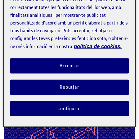
correctament totes les funcionalitats del lloc web, amb
finalitats analítiques i per mostrar-te publicitat
personalitzada d'acord amb un perfil elaborat a partir dels
teus hàbits de navegació. Pots acceptar, rebutjar o
configurar les teves preferències fent clic a sota, o obtenir-
Tweet
ne més informació en la nostra
política de cookies.
La inscripció ha finalitzat.
Inscriure-s'hi
Acceptar
Contacte
Rebutjar
Sobre l'esdeveniment
Configurar