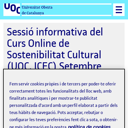
Universitat Oberta
de Catalunya
Sessió informativa del
Curs Online de
Sostenibilitat Cultural
(UOC, ICEC) Setembre
2025
Fem servir
cookies
pròpies i de tercers per poder-te oferir
correctament totes les funcionalitats del lloc web, amb
finalitats analítiques i per mostrar-te publicitat
09-09-2025 18:00
personalitzada d'acord amb un perfil elaborat a partir dels
teus hàbits de navegació. Pots acceptar, rebutjar o
Online
configurar les teves preferències fent clic a sota, o obtenir-
Organitzat per
Estudis d'Arts i Humanitats
ne més informació en la nostra
política de cookies.