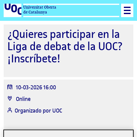
Universitat Oberta
de Catalunya
¿Quieres participar en la
Liga de debat de la UOC?
¡Inscríbete!
Fecha
10-03-2026 16:00
del
Ubicación
Online
evento
Organizado por
UOC