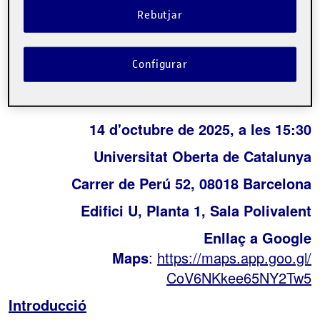
Sobre l'esdeveniment
Rebutjar
Categories:
Transport en vehicle de passatgers
Transport
Configurar
aeri
Etiquetes:
infraestructures
neurodiversitat
psicologia
14 d'octubre de 2025, a les 15:30
Universitat Oberta de Catalunya
Carrer de Perú 52, 08018 Barcelona
Edifici U, Planta 1, Sala Polivalent
Enllaç a Google
Maps
:
https://maps.app.goo.gl/
CoV6NKkee65NY2Tw5
Introducció