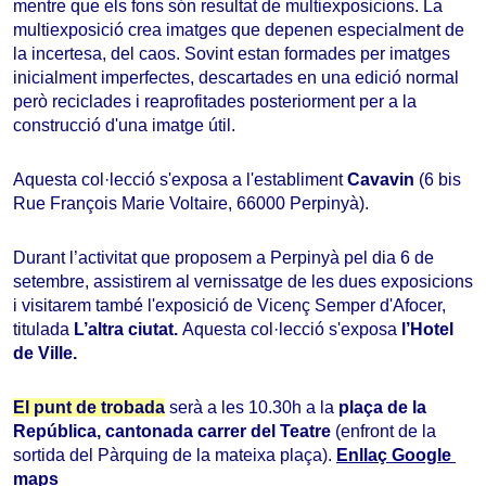
mentre que els fons són resultat de multiexposicions. La
multiexposició crea imatges que depenen especialment de
la incertesa, del caos. Sovint estan formades per imatges
inicialment imperfectes, descartades en una edició normal
però reciclades i reaprofitades posteriorment per a la
construcció d'una imatge útil.
Aquesta col·lecció s'exposa a l'establiment
Cavavin
(6 bis
Rue François Marie Voltaire, 66000 Perpinyà).
Durant l
’activitat que proposem a Perpinyà pel dia 6 de
setembre, assistirem al vernissatge de les dues exposicions
i visitarem també l'exposició de Vicenç Semper d'Afocer,
titulada
L’altra ciutat.
Aquesta col·lecció s'exposa
l’Hotel
de Ville.
El punt de trobada
 serà a les 10.30h a la 
plaça de la 
República, cantonada carrer del Teatre
 (enfront de la 
sortida del Pàrquing de la mateixa plaça)
. 
Enllaç Google 
maps