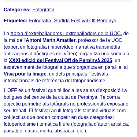
Categories:
Fotografia
Etiquetes:
Fotografía
Sortida Festival Off Perpinyà
La 
Xarxa d’extreballadores i extreballadors de la UOC
, de 
la mà de l'
Antoni Marín Amatller
, professor
de la UOC 
(expert en fotografia i hipervídeo, narrativa transmèdia i 
aplicacions didàctiques del vídeo), organitza una sortida a 
la 
XXXI edició del Festival Off de Perpinyà 2025
, un 
esdeveniment de fotografia que s’organitza en paral·lel al 
Visa pour la Image
, un dels principals Festivals 
internacionals de referència del fotoperiodisme.
L'OFF és un festival que té lloc a les sales d'exposició i a 
botigues del centre de la ciutat de Perpinyà. Té com a 
objectiu permetre als fotògrafs no professionals exposar el 
seu treball. El festival acull fotògrafs tant individuals com 
col·lectius que poden competir en dues categories: 
fotoperiodisme i temàtica lliure (fotografia d’autor, artística, 
paisatge, natura morta, abstracta, etc.).