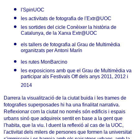
Intermon
l'SpinUOC
les activitats de fotografia de l'Extr@UOC
les sortides del cicle Conèixer la història de
Catalunya, de la Xarxa Extr@UOC
els tallers de fotografia al Grau de Multimèdia
organitzats per Antoni Marín
les rutes MonBarcino
les exposicions amb que el Grau de Multimèdia va
participar als Festivals Off dels anys 2011, 2012 i
2014
Darrera la visualització de la ciutat buida i les trames de
fotografies superposades hi ha una finalitat narrativa.
Reflexionar com la ciutat no només són edificis i espais
urbans sinó que adquireix sentit en base a la gent que
l'habita, que la viu. I duent la reflexió al cas de la UOC,
l'activitat dels milers de persones que formen la universitat
s'immisceix i es barreja amb els paisatges urbans, amb la