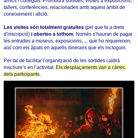
amics i coneguts. Promourà sortides, visites a exposicions, 
tallers, conferències, relacionades amb aquest àmbit de 
coneixement i afició.
Les visites són totalment gratuïtes 
(pel que fa a drets 
d'inscripció)
 i obertes a tothom
. Només s’hauran de pagar 
les entrades a museus, exposicions, ... que ho requereixin, 
així com els àpats en aquells itineraris que els incloguin
.
Per tal de facilitar l’organització de les sortides caldrà 
inscriure’s en l’activitat. 
Els desplaçaments van a càrrec 
dels participants
.