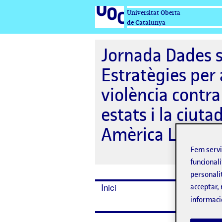
Universitat Oberta
de Catalunya
Jornada Dades s
Estratègies per 
violència contra
estats i la ciuta
Amèrica Llatina
Fem serv
funcionali
personali
Inici
Dates
acceptar, 
informaci