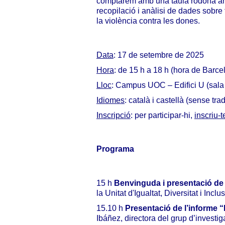
comptarem amb una taula rodona amb
recopilació i anàlisi de dades sobre 
la violència contra les dones.
Data
: 17 de setembre de 2025
Hora
: de 15 h a 18 h (hora de Barce
Lloc
: Campus UOC – Edifici U (sala U
Idiomes
: català i castellà (sense tr
Inscripció
: per participar-hi,
inscriu-t
Programa
15 h
Benvinguda i presentació de
la Unitat d'Igualtat, Diversitat i Incl
15.10 h
Presentació de l’informe 
Ibáñez, directora del grup d’investi