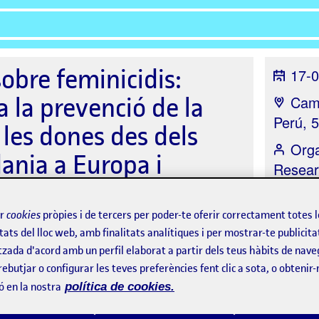
obre feminicidis:
17-0
a la prevenció de la
Camp
Perú, 
 les dones des dels
Orga
dania a Europa i
Resear
Oberta
ir
cookies
pròpies i de tercers per poder-te oferir correctament totes 
tats del lloc web, amb finalitats analítiques i per mostrar-te publicita
tzada d'acord amb un perfil elaborat a partir dels teus hàbits de nave
Patrocinadors
rebutjar o configurar les teves preferències fent clic a sota, o obtenir
ó en la nostra
política de cookies.