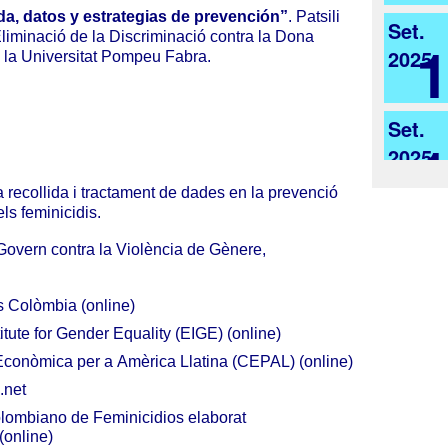
da, datos y estrategias de prevención”
.
Patsili
Set.
liminació de la Discriminació contra la Dona
2025
 la Universitat Pompeu Fabra.
Set.
2025
a recollida i tractament de dades en la prevenció
els feminicidis
.
Govern contra la Violència de Gènere,
Colòmbia (online)
itute for Gender Equality (EIGE) (online)
conòmica per a Amèrica Llatina (CEPAL)
(online)
.net
lombiano de Feminicidios elaborat
(online)