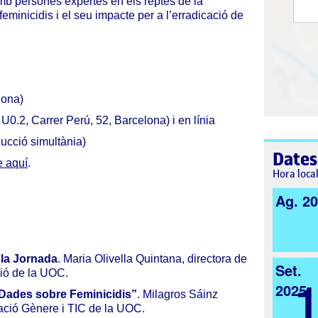
 persones expertes en els reptes de la
feminicidis i el seu impacte per a l’erradicació de
lona)
0.2, Carrer Perú, 52, Barcelona) i en línia
aducció simultània)
Dates
e aquí
.
Hora loca
Ag. 2
 la Jornada
. Maria Olivella Quintana, directora de
Set.
usió de la UOC.
2025
“Dades sobre Feminicidis”
.
Milagros Sáinz
gació Gènere i TIC de la UOC.