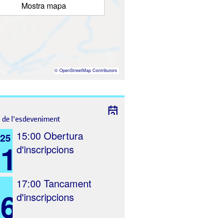
Mostra mapa
©
OpenStreetMap
Contributors
l de l'esdeveniment
15:00
Obertura
025
1
d'inscripcions
17:00
Tancament
16
d'inscripcions