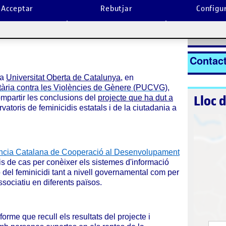
Acceptar
Rebutjar
Configu
nt
La inscripc
Inscriur
Contac
la
Universitat Oberta de Catalunya
, en
tària contra les Violències de Gènere (PUCVG)
,
Lloc 
mpartir les conclusions del
projecte que ha dut a
atoris de feminicidis estatals i de la ciutadania a
cia Catalana de Cooperació al Desenvolupament
dis de cas per conèixer els sistemes d'informació
ió del feminicidi tant a nivell governamental com per
ssociatiu en diferents països.
orme que recull els resultats del projecte i