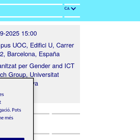
CA
9-2025 15:00
us UOC, Edifici U, Carrer
52, Barcelona, España
nitzat per
Gender and ICT
ch Group, Universitat
 de Catalunya
les
t
gació. Pots
-ne més