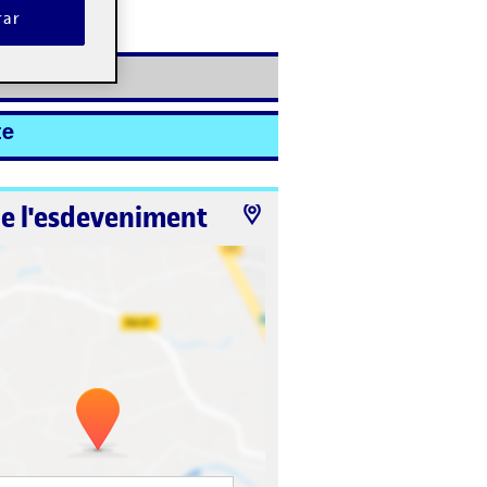
rar
ió ha finalitzat.
e-s'hi
te
de l'esdeveniment