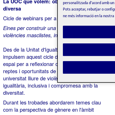
La UOC que volem: oberta, inclusiva i
personalitzada d'acord amb un p
diversa
Pots acceptar, rebutjar o configu
ne més informació en la nostra
Cicle de webinars per a estudiants UOC
Eines per construir una universitat lliure de
violències masclistes, inclusiva i diversa
Des de la Unitat d'Igualtat, Inclusió i Diversitat,
impulsem aquest cicle de webinars com un
espai per a reflexionar col·lectivament sobre els
reptes i oportunitats de construir una
universitat lliure de violències masclistes, més
igualitària, inclusiva i compromesa amb la
diversitat.
Durant les trobades abordarem temes clau
com la perspectiva de gènere en l'àmbit