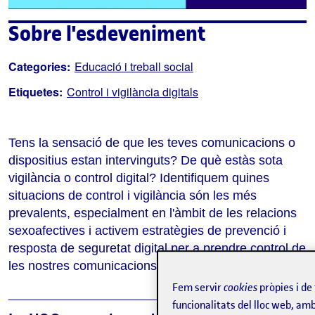
Sobre l'esdeveniment
Categories:
Educació i treball social
Etiquetes:
Control i vigilància digitals
Tens la sensació de que les teves comunicacions o 
dispositius estan intervinguts? De què estàs sota 
vigilància o control digital? Identifiquem quines 
situacions de control i vigilància són les més 
prevalents, especialment en l'àmbit de les relacions 
sexoafectives i activem estratègies de prevenció i 
resposta de seguretat digital per a prendre control de 
les nostres comunicacions i dispositius.
Fem servir
cookies
pròpies i de
_______________________________________
funcionalitats del lloc web, amb