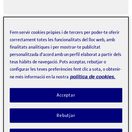
Fem servir
cookies
pròpies i de tercers per poder-te oferir
Tweet
correctament totes les funcionalitats del lloc web, amb
finalitats analítiques i per mostrar-te publicitat
La inscripció ha finalitzat.
personalitzada d'acord amb un perfil elaborat a partir dels
teus hàbits de navegació. Pots acceptar, rebutjar o
Inscriure-s'hi
configurar les teves preferències fent clic a sota, o obtenir-
ne més informació en la nostra
política de cookies.
Contacte
Acceptar
Rebutjar