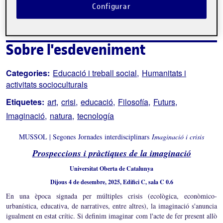
Configurar
Sobre l'esdeveniment
Categories:
Educació i treball social
Humanitats i
activitats socioculturals
Etiquetes:
art
crisi
educació
Filosofía
Futurs
Imaginació
natura
tecnología
MUSSOL | Segones Jornades interdisciplinars
Imaginació i crisis
Prospeccions i pràctiques de la imaginació
Universitat Oberta de Catalunya
Dijous 4 de desembre, 2025, Edifici C, sala C 0.6
En una època signada per múltiples crisis (ecològica, econòmico-
urbanística, educativa, de narratives, entre altres), la imaginació s'anuncia
igualment en estat crític. Si definim imaginar com l'acte de fer present allò