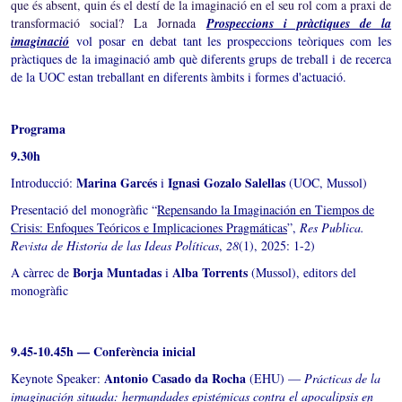
que és absent, quin és el destí de la imaginació en el seu rol com a praxi de
transformació social? La Jornada
Prospeccions i pràctiques de la
imaginació
vol posar en debat tant les prospeccions teòriques com les
pràctiques de la imaginació amb què diferents grups de treball i de recerca
de la UOC estan treballant en diferents àmbits i formes d'actuació.
Programa
9.30h
Marina Garcés
Ignasi Gozalo Salellas
Introducció:
i
(UOC, Mussol)
Presentació del monogràfic “
Repensando la Imaginación en Tiempos de
Crisis: Enfoques Teóricos e Implicaciones Pragmáticas
”,
Res Publica.
Revista de Historia de las Ideas Políticas
,
28
(1), 2025: 1-2)
Borja Muntadas
Alba Torrents
A càrrec de
i
(Mussol), editors del
monogràfic
9.45-10.45h — Conferència inicial
Antonio Casado da Rocha
Keynote Speaker:
(EHU) —
Prácticas de la
imaginación situada: hermandades epistémicas contra el apocalipsis en