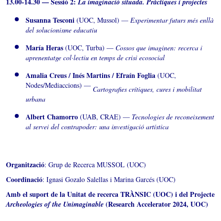
13.00-14.30 — Sessió 2:
La imaginació situada. Pràctiques i projectes
Susanna Tesconi
(UOC, Mussol) —
Experimentar futurs més enllà
del solucionisme educatiu
María Heras
(UOC, Turba) —
Cossos que imaginen: recerca i
aprenentatge col·lectiu en temps de crisi ecosocial
Amalia Creus /
Inés Martins /
Efraín Foglia
(UOC,
Nodes/Mediaccions) —
Cartografies crítiques, cures i mobilitat
urbana
Albert Chamorro
(UAB, CRAE) —
Tecnologies de reconeixement
al servei del contrapoder: una investigació artística
Organització
: Grup de Recerca MUSSOL (UOC)
Coordinació
:
Ignasi Gozalo Salellas i Marina Garcés (UOC)
Amb el suport de la Unitat de recerca TRÀNSIC (UOC) i del Projecte
(Research Accelerator 2024, UOC)
Archeologies of the Unimaginable