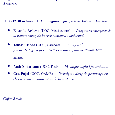
Arantzazu
11.00-12.30 — Sessió 1:
La imaginació prospectiva. Estudis i hipòtesis
Elisenda Ardèvol
(UOC, Mediaccions) —
Imaginaris emergents de
la natura enmig de la crisi climàtica i ambiental
Tomás Criado
(UOC, CareNet) —
Tantejant la
foscor: Indagacions col·lectives sobre el futur de l'habitabilitat
urbana
Andrés Burbano
(UOC, Pacts)
— IA, arqueologia i futurabilitat
Cris Pujol
(UOC, GAME) —
Nostàlgia i desig de pertinença en
els imaginaris audiovisuals de la postcrisi
Coffee Break