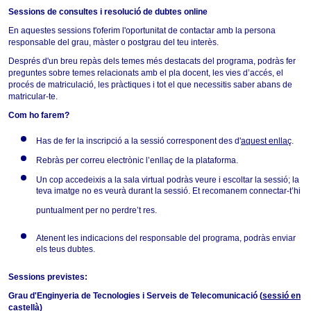
Sessions de consultes i resolució de dubtes online
En aquestes sessions t'oferim l'oportunitat de contactar amb la persona
responsable del grau, màster o postgrau del teu interès.
Després d'un breu repàs dels temes més destacats del programa, podràs fer
preguntes sobre temes relacionats amb el pla docent, les vies d’accés, el
procés de matriculació, les pràctiques i tot el que necessitis saber abans de
matricular-te.
Com ho farem?
Has de fer la inscripció a la sessió corresponent des d'
aquest enllaç
.
Rebràs per correu electrònic l’enllaç de la plataforma.
Un cop accedeixis a la sala virtual podràs veure i escoltar la sessió; la
teva imatge no es veurà durant la sessió. Et recomanem connectar-t’hi
puntualment per no perdre’t res.
Atenent les indicacions del responsable del programa, podràs enviar
els teus dubtes.
Sessions previstes:
Grau d'Enginyeria de Tecnologies i Serveis de Telecomunicació
(
sessió en
castellà
)