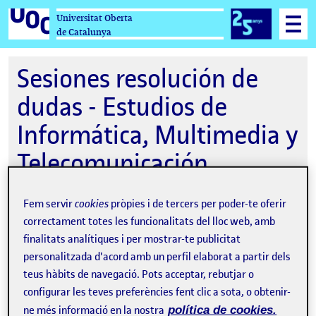
Universitat Oberta
de Catalunya
Sesiones resolución de
dudas - Estudios de
Informática, Multimedia y
Telecomunicación
Fem servir
cookies
pròpies i de tercers per poder-te oferir
correctament totes les funcionalitats del lloc web, amb
20-01-2026 17:00
finalitats analítiques i per mostrar-te publicitat
Online
personalitzada d'acord amb un perfil elaborat a partir dels
teus hàbits de navegació. Pots acceptar, rebutjar o
Organitzat per
Estudios de Informática,
configurar les teves preferències fent clic a sota, o obtenir-
Multimedia y Telecomunicación
ne més informació en la nostra
política de cookies.