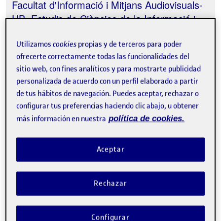
Facultat d'Informació i Mitjans Audiovisuals-
UB, Estudis de Ciències de la Informació i
Comunicació - UOC
Utilizamos
cookies
propias y de terceros para poder
ofrecerte correctamente todas las funcionalidades del
sitio web, con fines analíticos y para mostrarte publicidad
personalizada de acuerdo con un perfil elaborado a partir
de tus hábitos de navegación. Puedes aceptar, rechazar o
Tweet
configurar tus preferencias haciendo clic abajo, u obtener
más información en nuestra
política de cookies.
La inscripción ha finalizado.
Inscribirse
Aceptar
Contacto
Rechazar
Acerca del evento
Configurar