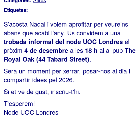
Categories:
Altres
Etiquetes:
S’acosta Nadal i volem aprofitar per veure’ns
abans que acabi l’any. Us convidem a una
trobada informal del node UOC Londres
el
pròxim
4 de desembre
a les
18 h
al al pub
The
Royal Oak
(44 Tabard Street)
.
Serà un moment per xerrar, posar-nos al dia i
compartir idees pel 2026.
Si et ve de gust, inscriu-t'hi.
T'esperem!
Node UOC Londres