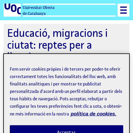
Universitat Oberta
de Catalunya
Educació, migracions i
ciutat: reptes per a
l’equitat
Fem servir
cookies
pròpies i de tercers per poder-te oferir
correctament totes les funcionalitats del lloc web, amb
11-02-2026 09:30
finalitats analítiques i per mostrar-te publicitat
personalitzada d'acord amb un perfil elaborat a partir dels
Universitat Oberta de Catalunya - Edificio
teus hàbits de navegació. Pots acceptar, rebutjar o
U, sala U0.1
configurar les teves preferències fent clic a sota, o obtenir-
ne més informació en la nostra
política de cookies.
Organitzat per
Estudios de Ciencias de la
Información y de la Comunicación UOC
Acceptar