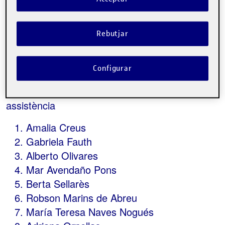
Rebutjar
assistents
Configurar
En aquesta llista hi apareixen únicament les
persones que han fet pública la seva
assistència
Amalia Creus
Gabriela Fauth
Alberto Olivares
Mar Avendaño Pons
Berta Sellarès
Robson Marins de Abreu
María Teresa Naves Nogués