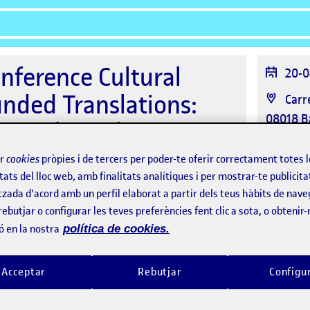
onference Cultural
Data
20-0
de
unded Translations:
Ubic
Carr
l'es
08018 B
tional Gatekeeping
Orga
 Past and Present
ir
cookies
pròpies i de tercers per poder-te oferir correctament totes 
tats del lloc web, amb finalitats analítiques i per mostrar-te publicita
tzada d'acord amb un perfil elaborat a partir dels teus hàbits de nave
rebutjar o configurar les teves preferències fent clic a sota, o obtenir
ó en la nostra
política de cookies.
Programa
Assistents
Acceptar
Rebutjar
Configu