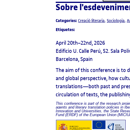
Sobre l'esdevenime
Categories:
Creació literaria
Sociologia
A
Etiquetes:
April 20th–22nd, 2026
Edificio U. Calle Perú, 52. Sala Po
Barcelona, Spain
The aim of this conference is to d
and global perspective, how cultur
translations—both past and pre
circulation of texts, the publishin
This conference is part of the research proj
agents and literary translation policies in I
Innovation and Universities, the State Re
Fund (ERDF) of the European Union (MICIU