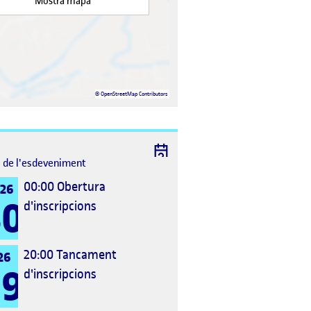
Mostra mapa
©
OpenStreetMap
Contributors
l de l'esdeveniment
00:00
Obertura
026
30
d'inscripcions
20:00
Tancament
26
19
d'inscripcions