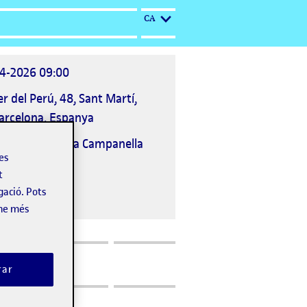
IDIOMA ACTUAL: CATALÀ
CA
4-2026 09:00
ació
er del Perú, 48, Sant Martí,
deveniment
arcelona, Espanya
nitzat per
Lucia Campanella
les
t
gació. Pots
-ne més
rar