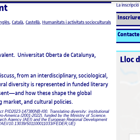
nt
La inscripció 
Inscriure
nglès
Català
Castellà
Humanitats i activitats socioculturals
Contacte
livalent. Universitat Oberta de Catalunya,
Lloc 
iscuss, from an interdisciplinary, sociological,
al diversity is represented in funded literary
sent—and how these shape the global
g market, and cultural policies.
ect PID2023-147380NB-I00, Translating diversity: institutional
bero-America (2001-2022), funded by the Ministry of Science,
search Agency (AEI) and the European Regional Development
/AEI/10.13039/
501100011033/FEDER,UE)