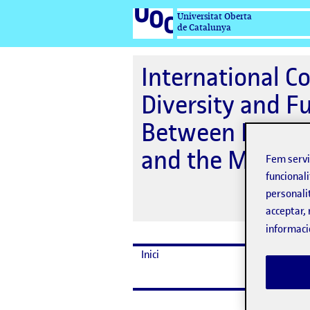
Universitat Oberta
de Catalunya
International C
Diversity and F
Between Institu
and the Market,
Fem serv
funcionali
personali
acceptar, 
informaci
Inici
Dates