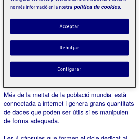
ne més informació en la nostra
política de cookies.
Contacte
Acceptar
Sobre l'esdeveniment
Rebutjar
Categories:
Anàlisi i gestió de bases de dades
Gestió de
continguts
Etiquetes:
ciclo
Data Scientist
Configurar
Més de la meitat de la població mundial està
connectada a internet i genera grans quantitats
de dades que poden ser útils si es manipulen
de forma adequada.
Les 4 càpsules que formen el cicle dedicat al