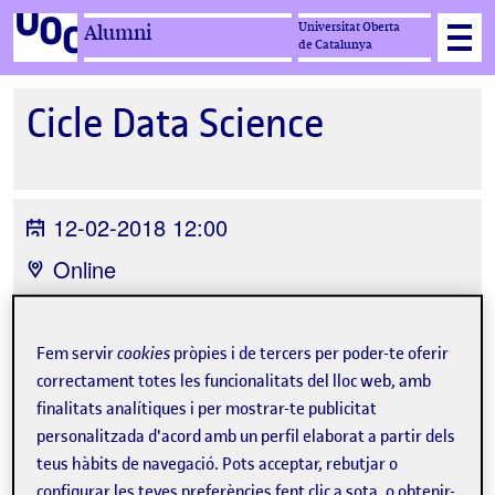
Universitat Oberta
Alumni
de Catalunya
Cicle Data Science
12-02-2018 12:00
Online
Organitzat per
UOC Alumni
Fem servir
cookies
pròpies i de tercers per poder-te oferir
correctament totes les funcionalitats del lloc web, amb
finalitats analítiques i per mostrar-te publicitat
personalitzada d'acord amb un perfil elaborat a partir dels
teus hàbits de navegació. Pots acceptar, rebutjar o
Tweet
configurar les teves preferències fent clic a sota, o obtenir-