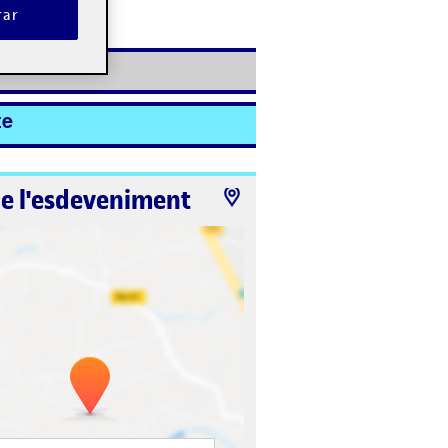
rar
ió ha finalitzat.
e-s'hi
te
de l'esdeveniment