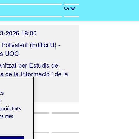
CA
3-2026 18:00
 Polivalent (Edifici U) -
s UOC
nitzat per
Estudis de
s de la Informació i de la
iació UOC
les
t
gació. Pots
-ne més