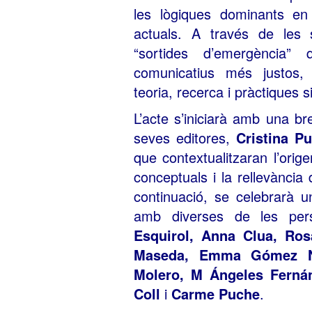
les lògiques dominants en 
actuals. A través de les s
“sortides d’emergència
comunicatius més justos, i
teoria, recerca i pràctiques s
L’acte s’iniciarà amb una br
seves editores,
Cristina P
que contextualitzaran l’orige
conceptuals i la rellevància 
continuació, se celebrarà u
amb diverses de les pers
Esquirol, Anna Clua, Ro
Maseda, Emma Gómez Ni
Molero, M Ángeles Fernán
Coll
i
Carme Puche
.