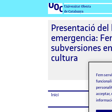
Universitat Oberta
de Catalunya
Presentació del 
emergencia: Fe
subversiones en
cultura
Fem serv
funcionali
personali
Inici
Assisten
acceptar, 
informaci