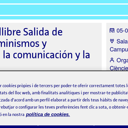
llibre Salida de
05-0
minismos y
Sala
Campu
 la comunicación y la
Orga
Cièncie
Comun
ir
cookies
pròpies i de tercers per poder-te oferir correctament totes 
tats del lloc web, amb finalitats analítiques i per mostrar-te publicita
tzada d'acord amb un perfil elaborat a partir dels teus hàbits de nave
ts
rebutjar o configurar les teves preferències fent clic a sota, o obtenir
ó en la nostra
política de cookies.