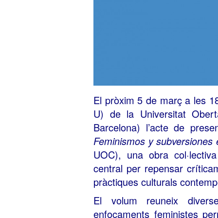
El pròxim 5 de març a les 18 h
U) de la Universitat Ober
Barcelona) l’acte de presen
Feminismos y subversiones e
UOC), una obra col·lectiv
central per repensar crítica
pràctiques culturals contemp
El volum reuneix divers
enfocaments feministes perme