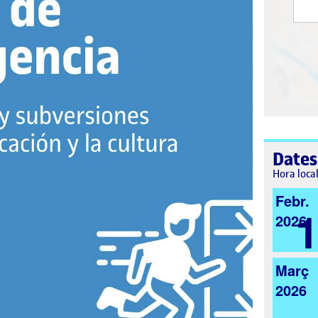
Dates
Hora loca
Febr.
2026
Març
2026