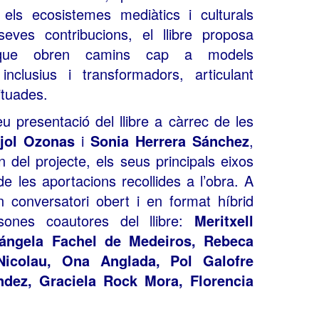
els ecosistemes mediàtics i culturals
eves contribucions, el llibre proposa
” que obren camins cap a models
nclusius i transformadors, articulant
ituades.
eu presentació del llibre a càrrec de les
ujol Ozonas
i
Sonia Herrera Sánchez
,
n del projecte, els seus principals eixos
de les aportacions recollides a l’obra. A
n conversatori obert i en format híbrid
ones coautores del llibre:
Meritxell
sángela Fachel de Medeiros, Rebeca
colau, Ona Anglada, Pol Galofre
dez, Graciela Rock Mora, Florencia