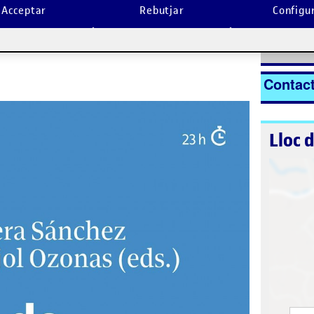
Acceptar
Rebutjar
Configu
nt
La inscripc
Inscriur
Contac
Lloc 