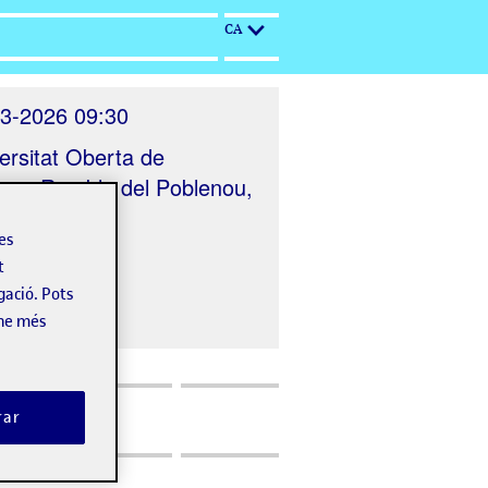
CA
3-2026 09:30
ersitat Oberta de
nya, Rambla del Poblenou,
ona, Spain
les
t
gació. Pots
-ne més
rar