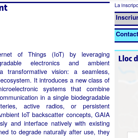
nt
La inscripc
Inscriur
Contac
rnet of Things (IoT) by leveraging
Lloc 
gradable electronics and ambient
a transformative vision: a seamless,
T ecosystem. It introduces a new class of
 microelectronic systems that combine
ommunication in a single biodegradable
tteries, active radios, or persistent
Ambient IoT backscatter concepts, GAIA
y and interface natively with existing
gned to degrade naturally after use, they