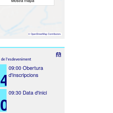
Mostra mapa
©
OpenStreetMap
Contributors
l de l'esdeveniment
09:00
Obertura
24
d'inscripcions
09:30
Data d'inici
10