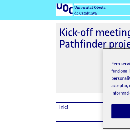
Universitat Oberta
de Catalunya
Kick-off meetin
Pathfinder proj
Fem serv
funcionali
personali
acceptar, 
informaci
Inici
Dates