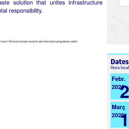
ste solution that unites infrastructure
al responsibility.
Dates
Hora loca
Febr.
2026
Març
2026