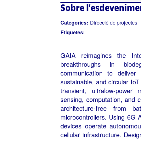
Sobre l'esdevenime
Categories:
Direcció de projectes
Etiquetes:
GAIA reimagines the Inte
breakthroughs in biode
communication to deliver 
sustainable, and circular Io
transient, ultralow-power
sensing, computation, and c
architecture-free from ba
microcontrollers. Using 6G 
devices operate autonomousl
cellular infrastructure. Desi