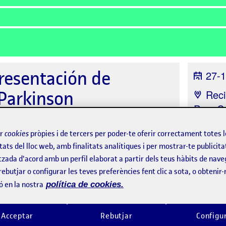
presentación de
27-1
arkinson
Reci
Pau, C
Claret,
ir
cookies
pròpies i de tercers per poder-te oferir correctament totes 
tats del lloc web, amb finalitats analítiques i per mostrar-te publicita
tzada d'acord amb un perfil elaborat a partir dels teus hàbits de nave
rebutjar o configurar les teves preferències fent clic a sota, o obtenir
ó en la nostra
política de cookies.
a
Acceptar
Rebutjar
Configu