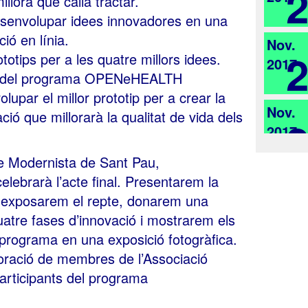
illora que calia tractar.
esenvolupar idees innovadores en una
ió en línia.
Nov.
otips per a les quatre millors idees.
2017
ca del programa OPENeHEALTH
upar el millor prototip per a crear la
Nov.
cació que
millorarà la qualitat de vida dels
2017
e Modernista de Sant Pau,
ebrarà l’acte final. Presentarem la
ó, exposarem el repte, donarem una
uatre fases d’innovació i mostrarem els
programa en una exposició fotogràfica.
boració de membres de l’Associació
participants del programa