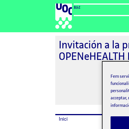
R&I
Invitación a la 
OPENeHEALTH P
Fem serv
funcionali
personali
acceptar, 
informaci
Inici
Program