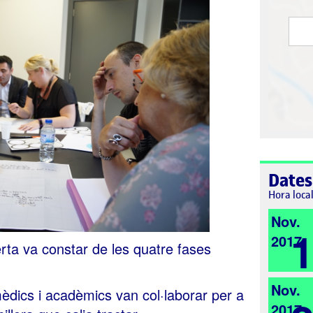
Dates
Hora loca
Nov.
2017
rta va constar de les quatre fases
Nov.
mèdics i acadèmics van col·laborar per a
2017