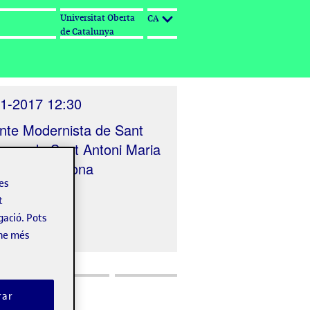
Universitat Oberta
CA
de Catalunya
1-2017 12:30
nte Modernista de Sant
arrer de Sant Antoni Maria
 167, Barcelona
les
t
gació. Pots
-ne més
rar