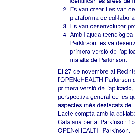
identificar les àrees de m
Es van crear i es van d
plataforma de col·laborac
Es van desenvolupar prot
Amb l’ajuda tecnològi
Parkinson, es va desenvol
primera versió de l’apli
malalts de Parkinson.
El 27 de novembre al
Recint
l’OPENeHEALTH Parkinson cel
primera versió de l’aplicaci
perspectiva general de les q
aspectes més destacats del 
L’acte compta amb la col·la
Catalana per al Parkinson i 
OPENeHEALTH Parkinson.