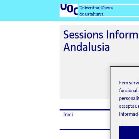
Universitat Oberta
de Catalunya
Sessions Inform
Andalusia
Fem serv
funcionali
personali
acceptar, 
Inici
informaci