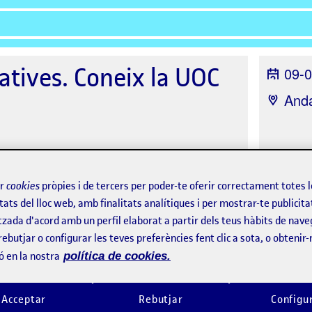
atives. Coneix la UOC
09-0
Anda
ir
cookies
pròpies i de tercers per poder-te oferir correctament totes 
tats del lloc web, amb finalitats analítiques i per mostrar-te publicita
tzada d'acord amb un perfil elaborat a partir dels teus hàbits de nave
rebutjar o configurar les teves preferències fent clic a sota, o obtenir
ó en la nostra
política de cookies.
Acceptar
Rebutjar
Configu