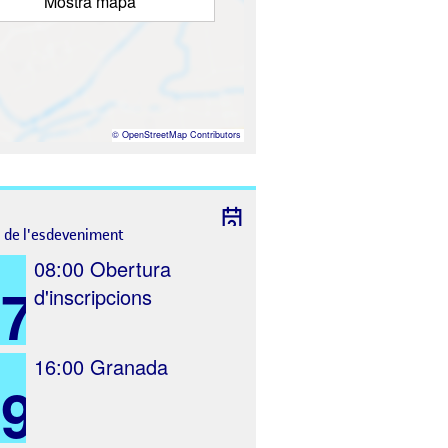
Mostra mapa
©
OpenStreetMap
Contributors
l de l'esdeveniment
08:00
Obertura
27
d'inscripcions
16:00
Granada
9