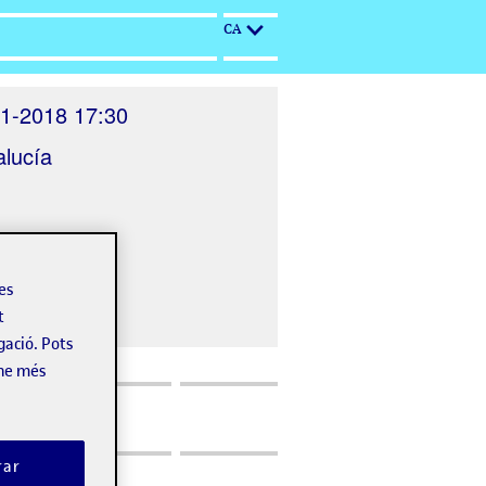
CA
1-2018 17:30
lucía
les
t
gació. Pots
-ne més
rar