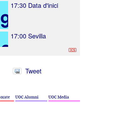
17:30
Data d'inici
9
17:00
Sevilla
16
19:00
Tancament
Tweet
22
d'inscripcions
16:00
Málaga
orate
UOC Alumni
UOC Media
23
20:00
Data de
finalització