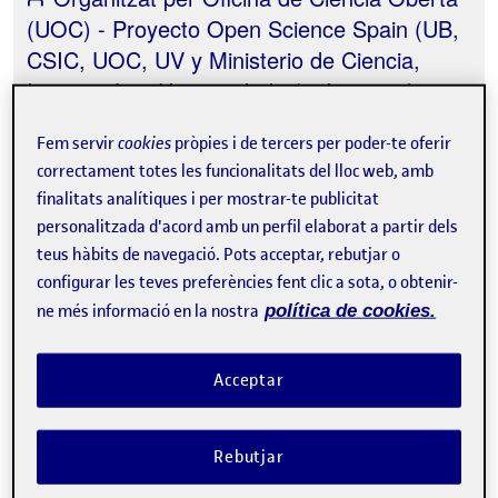
(UOC) - Proyecto Open Science Spain (UB,
CSIC, UOC, UV y Ministerio de Ciencia,
Innovación y Universidades) - Institut de
Bioenginyeria de Catalunya (IBEC) -
Fem servir
cookies
pròpies i de tercers per poder-te oferir
OpenEU
correctament totes les funcionalitats del lloc web, amb
finalitats analítiques i per mostrar-te publicitat
personalitzada d'acord amb un perfil elaborat a partir dels
teus hàbits de navegació. Pots acceptar, rebutjar o
configurar les teves preferències fent clic a sota, o obtenir-
Programa
ne més informació en la nostra
política de cookies.
Hora local de l'esdeveniment
Matí:
Acceptar
10:00 - 11:00 
| Sessió preliminar.
Actualització del
Pla de Coneixement Obert de la UOC
Rebutjar
A càrrec de:
Jordi Pallarès Llorens,
Director de