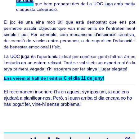
de taula
que hem preparat des de La UOC juga amb motiu
d'aquesta celebració.
El joc és una eina molt útil que està demostrat que ens pot
permetre assolir objectius que van més enllà de l’entreteniment
simple i pur. Per exemple, com mecanisme d'inspiració creativa,
de creació de vincles entre persones, o de suport en l’educació i
de benestar emocional i físic.
La UOC juga é
s l'oportunitat ideal per conèixer gent d'altres àrees
i estudis en un entorn relaxat. Tant se val si ets un expert o si és la
teva primera vegada: t'hi esperem per fer pinya i jugar plegats!
Ens veiem al hall de l'edifici
 C el dia 11 de juny!
Et recomanem 
inscriure-t'hi en aquest symposium
, ja que ens 
ajudarà a planificar-nos. Però, si quan arriba el dia encara no ho 
has pogut fer, vine-hi sense problema! 