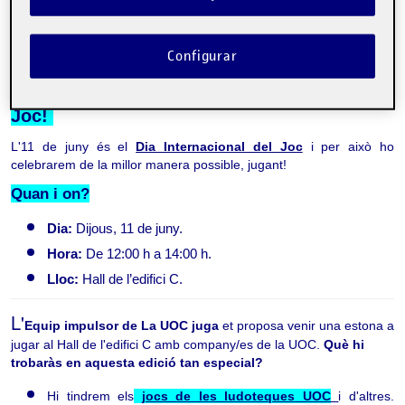
Categories:
Altres
Etiquetes:
Jocs
Jocs de taula
la uoc juga
Configurar
La UOC juga celebra el Dia Internacional del
Joc!
L'11 de juny és el
Dia Internacional del Joc
i per això ho
celebrarem de la millor manera possible, jugant!
Quan i on?
Dia:
 Dijous, 11 de juny.
Hora:
 De 12:00 h a 14:00 h.
Lloc:
 Hall de l’edifici C.
L'
Equip impulsor de La UOC juga
et proposa venir una estona a
jugar al Hall de l'edifici C amb company/es de la UOC.
Què hi
trobaràs en aquesta edició tan especial?
Hi tindrem els
jocs de les ludoteques UOC
i d'altres.