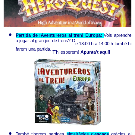
Partida de ¡Aventureros al tren! Europa:
Vols aprendre 
a jugar al gran joc de trens? D
e 13:00 h a 14:00 h també hi 
farem una partida. 
T'hi esperem! 
Apunta't aquí!
També tindrem partides 
simultànies d’
escacs
gràcies al 