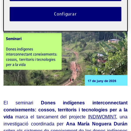
Etiquetes:
conocimientos ancestrales
crisis climatica
mujeres
Configurar
indígenas
soberanía de datos
El seminari 
Dones indígenes interconnectant 
coneixements: cossos, territoris i tecnologies per a la 
vida
 marca el tancament del projecte 
INDIWOMINT
,
 una 
investigació coordinada per 
Ana María Noguera Durán
sobre els sistemes de coneixement de les dones indígenes 