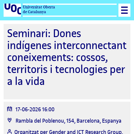
Universitat Oberta
de Catalunya
Seminari: Dones
indígenes interconnectant
coneixements: cossos,
territoris i tecnologies per
a la vida
Data
17-06-2026 16:00
de
Ubicació
Rambla del Poblenou, 154, Barcelona, Espanya
l'esdeveniment
Organitzat per
Gender and ICT Research Group,