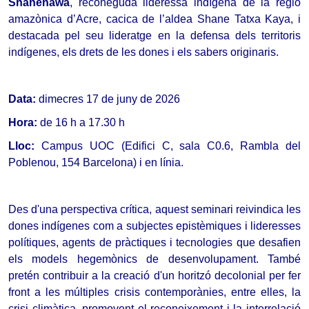
Shanenawa
, reconeguda lideressa indígena de la regió 
amazònica d’Acre, cacica de l’aldea Shane Tatxa Kaya, i 
destacada pel seu lideratge en la defensa dels territoris 
indígenes, els drets de les dones i els sabers originaris
.
Data: 
dimecres 17 de juny de 2026
Hora: 
de 16 h a 17.30 h
Lloc: 
Campus UOC (Edifici C, sala C0.6, Rambla del 
Poblenou, 154 Barcelona) i en línia.
Des d'una perspectiva crítica, aquest seminari reivindica les 
dones indígenes com a subjectes epistèmiques i lideresses 
polítiques, agents de pràctiques i tecnologies que desafien 
els models hegemònics de desenvolupament. També 
pretén contribuir a la creació d'un horitzó decolonial per fer 
front a les múltiples crisis contemporànies, entre elles, la 
crisi climàtica, promovent el reconeixement i la interrelació 