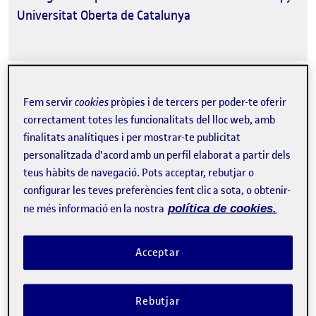
Universitat Oberta de Catalunya
Fem servir
cookies
pròpies i de tercers per poder-te oferir
correctament totes les funcionalitats del lloc web, amb
Tweet
finalitats analítiques i per mostrar-te publicitat
La inscripció ha finalitzat.
personalitzada d'acord amb un perfil elaborat a partir dels
teus hàbits de navegació. Pots acceptar, rebutjar o
Inscriure-s'hi
configurar les teves preferències fent clic a sota, o obtenir-
ne més informació en la nostra
política de cookies.
Contacte
Acceptar
Sobre l'esdeveniment
Rebutjar
Categories:
R+D